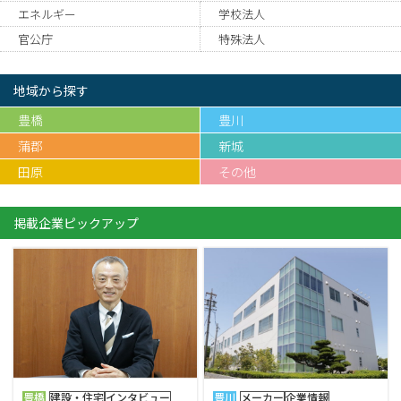
エネルギー
学校法人
官公庁
特殊法人
地域から探す
豊橋
豊川
蒲郡
新城
田原
その他
掲載企業ピックアップ
豊橋
建設・住宅
インタビュー
豊川
メーカー
企業情報