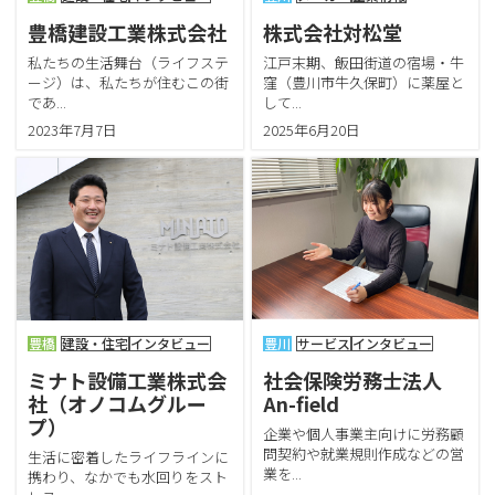
豊橋建設工業株式会社
株式会社対松堂
私たちの生活舞台（ライフステ
江戸末期、飯田街道の宿場・牛
ージ）は、私たちが住むこの街
窪（豊川市牛久保町）に薬屋と
であ...
して...
2023年7月7日
2025年6月20日
豊橋
建設・住宅
インタビュー
豊川
サービス
インタビュー
ミナト設備工業株式会
社会保険労務士法人
社（オノコムグルー
An-field
プ）
企業や個人事業主向けに労務顧
問契約や就業規則作成などの営
生活に密着したライフラインに
業を...
携わり、なかでも水回りをスト