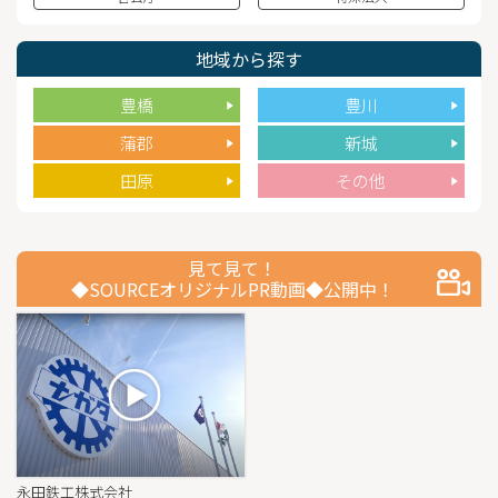
イトモル株式会社
ヴィレッジフーズ株式会社
株式会社ウッドワン 東海製造部
地域から探す
株式会社エイティーンインターナショナル
豊橋
豊川
株式会社エデックリンセイシステム（FUJIグル
ープ）
蒲郡
新城
NJT銅管株式会社
社会福祉法人王寿會
田原
その他
株式会社大木家（オーギヤグループ）
株式会社オートサーバー
大羽精研株式会社
見て見て！
岡田建設株式会社
◆SOURCEオリジナルPR動画◆公開中！
株式会社香月堂
カ
加藤建設株式会社
株式会社カネナカ
株式会社共栄社
クックマート株式会社
医療法人光生会 赤岩病院
向和リース株式会社
永田鉄工株式会社