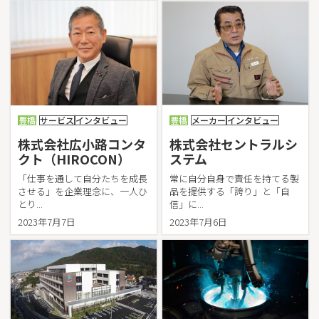
日本車輌製造株式会社 豊川製作所
日本特殊合金株式会社
株式会社秦野精密・豊橋
ハ
株式会社パシフィックスポーツクラブ
BASF INOAC ポリウレタン株式会社
株式会社東愛知コンサルタント
東愛知日産自動車株式会社
豊橋
サービス
インタビュー
豊橋
メーカー
インタビュー
東三河ヤクルト販売株式会社
株式会社広小路コンタ
株式会社セントラルシ
ヒコケングループ（丸昇彦坂建設株式会社）
クト（HIROCON）
ステム
株式会社ヒミカ
「仕事を通して自分たちを成長
常に自分自身で責任を持てる製
株式会社広小路コンタクト（HIROCON）
させる」を企業理念に、一人ひ
品を提供する「誇り」と「自
福井ファイバーテック株式会社
とり...
信」に...
藤城建設株式会社
2023年7月7日
2023年7月6日
株式会社不二プレシジョン
株式会社プラセス
株式会社ベルソニカ
豊国工業株式会社
有限会社鳳琳堂ビジネス