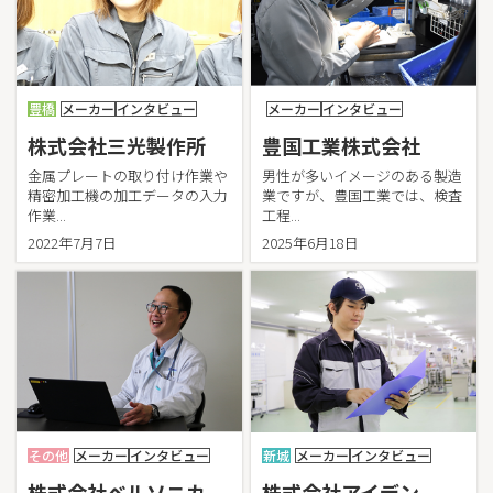
清和物産株式会社
神野建設株式会社（サーラグループ）
株式会社菅沼タイル店
鈴中工業株式会社
豊橋
メーカー
インタビュー
メーカー
インタビュー
セキスイハイム工業株式会社 中部事業所
医療法人積善会
株式会社三光製作所
豊国工業株式会社
株式会社セントラルシステム
金属プレートの取り付け作業や
男性が多いイメージのある製造
医療法人善恵会長屋病院
精密加工機の加工データの入力
業ですが、豊国工業では、検査
作業...
工程...
大三紙業株式会社
2022年7月7日
2025年6月18日
タ
株式会社対松堂
中央製乳株式会社
株式会社チュウチク
株式会社中部
中部ホームサービス株式会社
株式会社天電
株式会社東海エンジニアリング通信
東海漬物株式会社
その他
メーカー
インタビュー
新城
メーカー
インタビュー
東洋製罐株式会社 豊橋工場
株式会社ベルソニカ
株式会社アイデン
トーアス株式会社