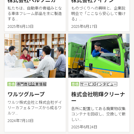
株式会社戸苅工業
私たちは、自動車の骨組みとな
ものづくりへの興味と、企業説
トピー海運株式会社
る車体フレーム部品を主に製造
明会で「ここなら安⼼して働け
する...
る」...
トピー工業株式会社 豊川製造所
2025年6月13日
2025年6月17日
トピー工業株式会社 豊橋製造所
外山鋼業株式会社
豊鉄バス株式会社
株式会社豊橋園芸ガーデン
豊橋建設工業株式会社
豊橋市役所
豊橋商工信用組合
株式会社豊橋設計
豊橋鉄道グループ
豊橋
専門商社
企業情報
豊橋
サービス
インタビュー
豊橋埠頭株式会社
ワルツグループ
株式会社明輝クリーナ
豊橋三菱ふそう自動車販売株式会社
ー
ワルツ株式会社と株式会社デイ
リーカフェ＆フーズから成るワ
各所に配置してある廃棄物収集
永田鉄工株式会社
ナ
ルツ...
コンテナを回収し、交換して新
日鉄ケミカル＆マテリアル株式会社 田原製造所
しい...
2024年7月10日
日本通運株式会社 豊橋支店
2025年6月24日
日本トレクス株式会社