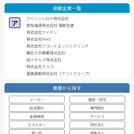
掲載企業一覧
アイシンシロキ株式会社
ア
愛知海運株式会社 蒲郡支店
株式会社アイデン
株式会社AIHO
株式会社アコードエンジニアリング
朝日土木興業株式会社
旭メタルズ株式会社
株式会社アスコ
渥美運輸株式会社（アツミグループ）
株式会社渥美モータース
株式会社あゆみっくす
業種から探す
アルディック株式会社
メーカー
建設・住宅
社会保険労務士法人An-field
株式会社伊勢安金網製作所
総合商社
専門商社
磯野建設工業株式会社
金融保険
サービス
一幸建設株式会社
エネルギー
学校法人
株式会社イトコー
官公庁
特殊法人