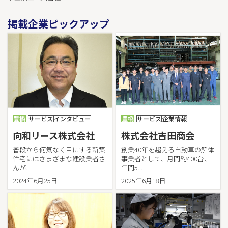
コニカミノルタメカトロニクス株式会社
株式会社近藤鐵工所
掲載企業ピックアップ
サーラエナジー株式会社
サ
サーラカーズジャパン株式会社
サーラ住宅株式会社
サーラ不動産株式会社
サーラ物流株式会社
株式会社斎藤塗工店
栄土地測量設計株式会社
豊橋
サービス
インタビュー
豊橋
サービス
企業情報
株式会社三光製作所
サンソマテクノ株式会社（旧 株式会社オーテッ
向和リース株式会社
株式会社吉田商会
ク）
普段から何気なく目にする新築
創業40年を超える自動車の解体
株式会社サンヨネ
住宅にはさまざまな建設業者さ
事業者として、月間約400台、
株式会社システムハウス
んが...
年間5...
松栄電工株式会社
2024年6月25日
2025年6月18日
信愛グループ（医療法人信愛会/社会福祉法人明
世会）
株式会社新来島豊橋造船
株式会社シンデンコー