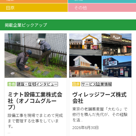
田原
その他
掲載企業ピックアップ
豊橋
建設・住宅
インタビュー
田原
サービス
企業情報
ミナト設備工業株式会
ヴィレッジフーズ株式
社（オノコムグルー
会社
プ）
東京の老舗蕎麦屋「大むら」で
修行を積んだ先代が、その経験
設備工事を現場でまとめて完成
を活...
まで管理する仕事をしていま
す。
2026年6月30日
...