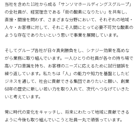
当社を含めた11社から成る「サンソマホールディングスグループ」
の全社員が、経営理念である「街の酸素になりたい」を共有し、
直接・間接を問わず、さまざまな分野において、それぞれの地域・
人々・お客様に対して、それこそ人間にとって必要不可欠な酸素の
ような存在でありたいという思いで事業を展開しています。
そしてグループ各社が日々真剣勝負をし、シナジー効果を高めな
がら業務に取り組んでいます。一人ひとりの社員が各々の持ち場で
高いプロ意識を持ち、お客様のニーズに応えるために試行錯誤を
繰り返しています。私たちは「人」の能力や知力を基盤としたビ
ジネスを通して、社会に貢献できる集団でありたいと願い、創業
68年の歴史に新しい若い力を取り入れて、次代へつなげていきた
いと考えています。
常に時代の変化をキャッチし、将来にわたって地域に貢献できる
ように今後も取り組んでいこうと社員一丸で頑張っています。