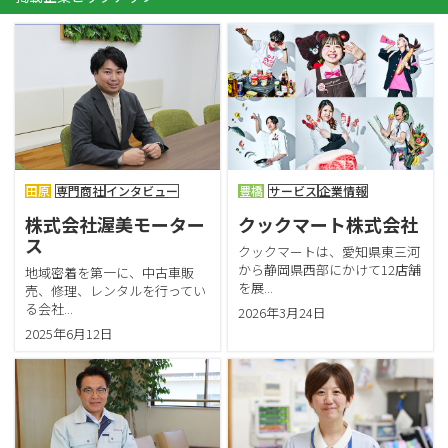
田原
専門商社
インタビュー
豊橋
サービス
企業情報
株式会社渥美モーター
クックマート株式会社
ス
クックマートは、愛知県東三河
から静岡県西部にかけて12店舗
地域密着を第一に、中古車販
を展...
売、修理、レンタルを行ってい
る会社...
2026年3月24日
2025年6月12日