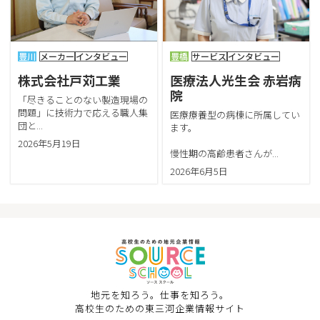
豊川
メーカー
インタビュー
豊橋
サービス
インタビュー
株式会社戸苅工業
医療法人光生会 赤岩病
院
「尽きることのない製造現場の
問題」に技術力で応える職人集
医療療養型の病棟に所属してい
団と...
ます。
2026年5月19日
慢性期の高齢患者さんが...
2026年6月5日
地元を知ろう。仕事を知ろう。
高校生のための東三河企業情報サイト