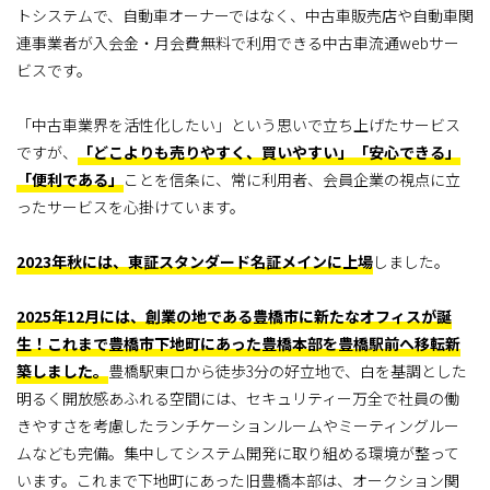
トシステムで、自動車オーナーではなく、中古車販売店や自動車関
連事業者が入会金・月会費無料で利用できる中古車流通webサー
ビスです。
「中古車業界を活性化したい」という思いで立ち上げたサービス
ですが、
「どこよりも売りやすく、買いやすい」「安心できる」
「便利である」
ことを信条に、常に利用者、会員企業の視点に立
ったサービスを心掛けています。
2023年秋には、東証スタンダード名証メインに上場
しました。
2025年12月には、創業の地である豊橋市に新たなオフィスが誕
生！これまで豊橋市下地町にあった豊橋本部を豊橋駅前へ移転新
築しました。
豊橋駅東口から徒歩3分の好立地で、白を基調とした
明るく開放感あふれる空間には、セキュリティー万全で社員の働
きやすさを考慮したランチケーションルームやミーティングルー
ムなども完備。集中してシステム開発に取り組める環境が整って
います。これまで下地町にあった旧豊橋本部は、オークション関