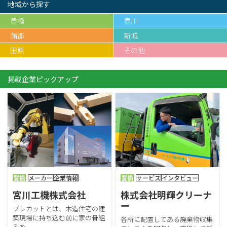
地域から探す
豊橋
豊川
蒲郡
新城
田原
その他
掲載企業ピックアップ
豊橋
メーカー
企業情報
豊橋
サービス
インタビュー
宮川工機株式会社
株式会社明輝クリーナ
ー
プレカットとは、木造住宅の建
築現場に持ち込む前に家の骨組
各所に配置してある廃棄物収集
みを...