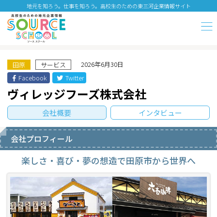
地元を知ろう。仕事を知ろう。高校生のための東三河企業情報サイト
2026年6月30日
田原
サービス
Facebook
Twitter
ヴィレッジフーズ株式会社
会社概要
インタビュー
会社プロフィール
楽しさ・喜び・夢の想造で田原市から世界へ