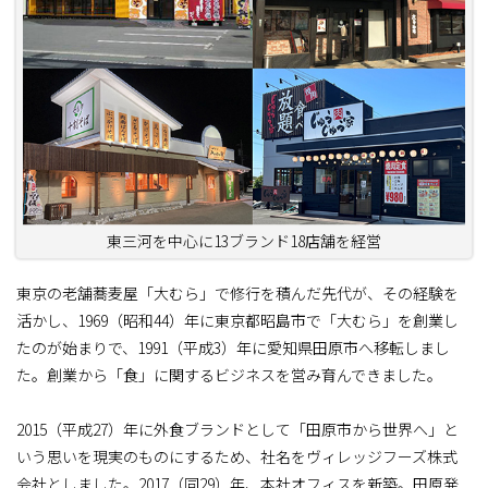
東三河を中心に13ブランド18店舗を経営
東京の老舗蕎麦屋「大むら」で修行を積んだ先代が、その経験を
活かし、1969（昭和44）年に東京都昭島市で「大むら」を創業し
たのが始まりで、1991（平成3）年に愛知県田原市へ移転しまし
た。創業から「食」に関するビジネスを営み育んできました。
2015（平成27）年に外食ブランドとして「田原市から世界へ」と
いう思いを現実のものにするため、社名をヴィレッジフーズ株式
会社としました。2017（同29）年、本社オフィスを新築。田原発