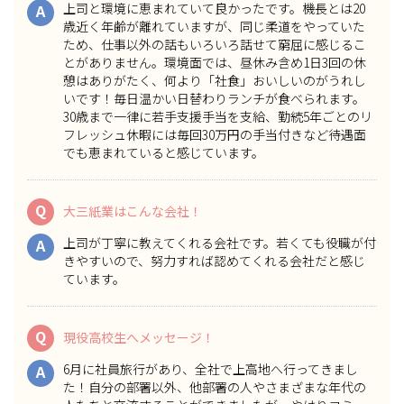
上司と環境に恵まれていて良かったです。機長とは20
A
歳近く年齢が離れていますが、同じ柔道をやっていた
ため、仕事以外の話もいろいろ話せて窮屈に感じるこ
とがありません。環境面では、昼休み含め1日3回の休
憩はありがたく、何より「社食」おいしいのがうれし
いです！毎日温かい日替わりランチが食べられます。
30歳まで一律に若手支援手当を支給、勤続5年ごとのリ
フレッシュ休暇には毎回30万円の手当付きなど待遇面
でも恵まれていると感じています。
Q
大三紙業はこんな会社！
上司が丁寧に教えてくれる会社です。若くても役職が付
A
きやすいので、努力すれば認めてくれる会社だと感じ
ています。
Q
現役高校生へメッセージ！
6月に社員旅行があり、全社で上高地へ行ってきまし
A
た！自分の部署以外、他部署の人やさまざまな年代の