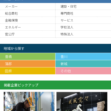
メーカー
建設・住宅
総合商社
専門商社
金融保険
サービス
エネルギー
学校法人
官公庁
特殊法人
地域から探す
豊橋
豊川
蒲郡
新城
田原
その他
掲載企業ピックアップ