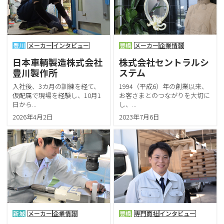
豊川
メーカー
インタビュー
豊橋
メーカー
企業情報
日本車輌製造株式会社
株式会社セントラルシ
豊川製作所
ステム
入社後、3カ月の訓練を経て、
1994（平成6）年の創業以来、
仮配属で現場を経験し、10月1
お客さまとのつながりを大切に
日から...
し、...
2026年4月2日
2023年7月6日
新城
メーカー
企業情報
豊橋
専門商社
インタビュー