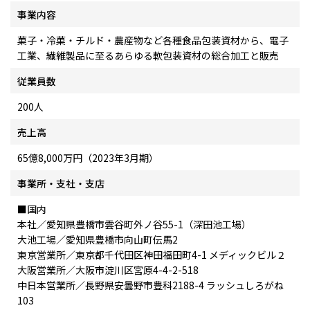
事業内容
菓子・冷菓・チルド・農産物など各種食品包装資材から、電子
工業、繊維製品に至るあらゆる軟包装資材の総合加工と販売
従業員数
200人
売上高
65億8,000万円（2023年3月期）
事業所・支社・支店
■国内
本社／愛知県豊橋市雲谷町外ノ谷55-1（深田池工場）
大池工場／愛知県豊橋市向山町伝馬2
東京営業所／東京都千代田区神田福田町4-1 メディックビル２
大阪営業所／大阪市淀川区宮原4-4-2-518
中日本営業所／長野県安曇野市豊科2188-4 ラッシュしろがね
103