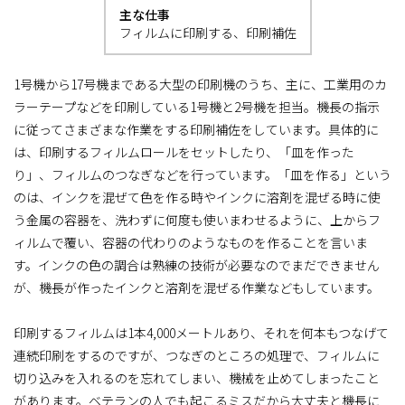
主な仕事
フィルムに印刷する、印刷補佐
1号機から17号機まである大型の印刷機のうち、主に、工業用のカ
ラーテープなどを印刷している1号機と2号機を担当。機長の指示
に従ってさまざまな作業をする印刷補佐をしています。具体的に
は、印刷するフィルムロールをセットしたり、「皿を作った
り」、フィルムのつなぎなどを行っています。「皿を作る」という
のは、インクを混ぜて色を作る時やインクに溶剤を混ぜる時に使
う金属の容器を、洗わずに何度も使いまわせるように、上からフ
ィルムで覆い、容器の代わりのようなものを作ることを言いま
す。インクの色の調合は熟練の技術が必要なのでまだできません
が、機長が作ったインクと溶剤を混ぜる作業などもしています。
印刷するフィルムは1本4,000メートルあり、それを何本もつなげて
連続印刷をするのですが、つなぎのところの処理で、フィルムに
切り込みを入れるのを忘れてしまい、機械を止めてしまったこと
があります。ベテランの人でも起こるミスだから大丈夫と機長に