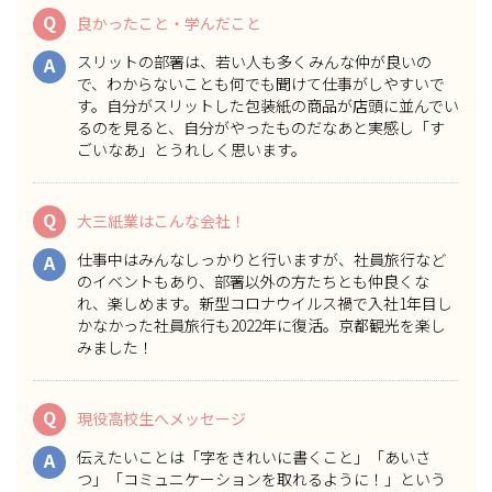
Q
良かったこと・学んだこと
スリットの部署は、若い人も多くみんな仲が良いの
A
で、わからないことも何でも聞けて仕事がしやすいで
す。自分がスリットした包装紙の商品が店頭に並んでい
るのを見ると、自分がやったものだなあと実感し「す
ごいなあ」とうれしく思います。
Q
大三紙業はこんな会社！
仕事中はみんなしっかりと行いますが、社員旅行など
A
のイベントもあり、部署以外の方たちとも仲良くな
れ、楽しめます。新型コロナウイルス禍で入社1年目し
かなかった社員旅行も2022年に復活。京都観光を楽し
みました！
Q
現役高校生へメッセージ
伝えたいことは「字をきれいに書くこと」「あいさ
A
つ」「コミュニケーションを取れるように！」という