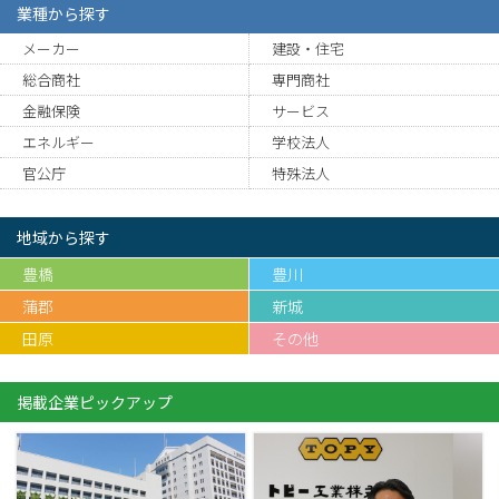
業種から探す
メーカー
建設・住宅
総合商社
専門商社
金融保険
サービス
エネルギー
学校法人
官公庁
特殊法人
地域から探す
豊橋
豊川
蒲郡
新城
田原
その他
掲載企業ピックアップ