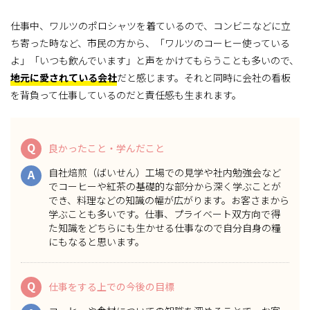
仕事中、ワルツのポロシャツを着ているので、コンビニなどに立
ち寄った時など、市民の方から、「ワルツのコーヒー使っている
よ」「いつも飲んでいます」と声をかけてもらうことも多いので、
地元に愛されている会社
だと感じます。それと同時に会社の看板
を背負って仕事しているのだと責任感も生まれます。
Q
良かったこと・学んだこと
自社焙煎（ばいせん）工場での見学や社内勉強会など
A
でコーヒーや紅茶の基礎的な部分から深く学ぶことが
でき、料理などの知識の幅が広がります。お客さまから
学ぶことも多いです。
仕事、プライベート双方向で得
た知識をどちらにも生かせる仕事なので自分自身の糧
にもなる
と思います。
Q
仕事をする上での今後の目標