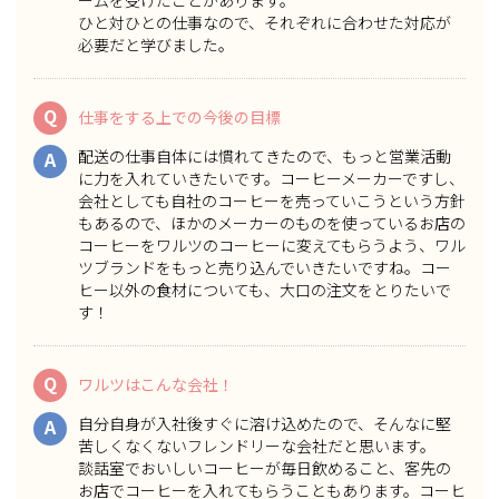
ームを受けたことがあります。
ひと対ひとの仕事なので、それぞれに合わせた対応が
必要
だと学びました。
Q
仕事をする上での今後の目標
配送の仕事自体には慣れてきたので、もっと営業活動
A
に力を入れていきたいです。コーヒーメーカーですし、
会社としても自社のコーヒーを売っていこうという方針
もあるので、ほかのメーカーのものを使っているお店の
コーヒーをワルツのコーヒーに変えてもらうよう、
ワル
ツブランドをもっと売り込んでいきたい
ですね。コー
ヒー以外の食材についても、大口の注文をとりたいで
す！
Q
ワルツはこんな会社！
自分自身が入社後すぐに溶け込めたので、そんなに堅
A
苦しくなくないフレンドリーな会社だと思います。
談話室で
おいしいコーヒーが毎日飲めること
、客先の
お店でコーヒーを入れてもらうこともあります。コーヒ