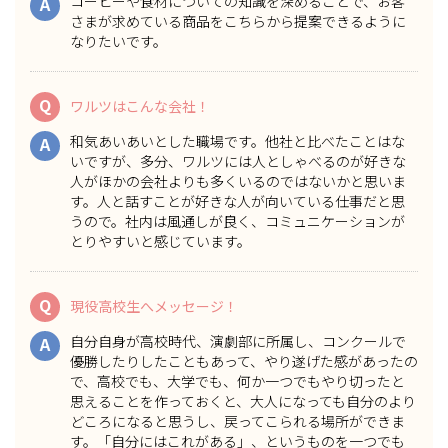
コーヒーや食材についての知識を深めることで、お客
A
さまが求めている商品をこちらから提案できるように
なりたいです。
Q
ワルツはこんな会社！
和気あいあいとした職場です。他社と比べたことはな
A
いですが、多分、ワルツには人としゃべるのが好きな
人がほかの会社よりも多くいるのではないかと思いま
す。人と話すことが好きな人が向いている仕事だと思
うので。
社内は風通しが良く、コミュニケーションが
とりやすい
と感じています。
Q
現役高校生へメッセージ！
自分自身が高校時代、演劇部に所属し、コンクールで
A
優勝したりしたこともあって、やり遂げた感があったの
で、高校でも、大学でも、
何か一つでもやり切ったと
思えることを作っておく
と、大人になっても自分のより
どころになると思うし、戻ってこられる場所ができま
す。「自分にはこれがある」、というものを一つでも