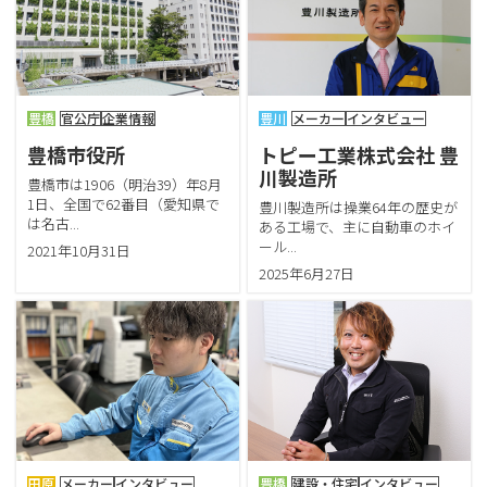
豊橋
官公庁
企業情報
豊川
メーカー
インタビュー
豊橋市役所
トピー工業株式会社 豊
川製造所
豊橋市は1906（明治39）年8月
1日、全国で62番目（愛知県で
豊川製造所は操業64年の歴史が
は名古...
ある工場で、主に自動車のホイ
ール...
2021年10月31日
2025年6月27日
田原
メーカー
インタビュー
豊橋
建設・住宅
インタビュー