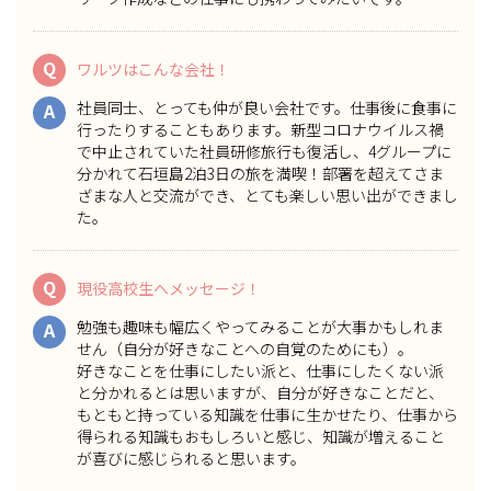
Q
ワルツはこんな会社！
社員同士、とっても仲が良い会社
です。仕事後に食事に
A
行ったりすることもあります。新型コロナウイルス禍
で中止されていた社員研修旅行も復活し、4グループに
分かれて石垣島2泊3日の旅を満喫！部署を超えてさま
ざまな人と交流ができ、とても楽しい思い出ができまし
た。
Q
現役高校生へメッセージ！
勉強も趣味も幅広くやってみることが大事かもしれま
A
せん（自分が好きなことへの自覚のためにも）。
好きなことを仕事にしたい派と、仕事にしたくない派
と分かれるとは思いますが、自分が好きなことだと、
もともと持っている知識を仕事に生かせたり、仕事から
得られる知識もおもしろいと感じ、知識が増えること
が喜びに感じられると思います。