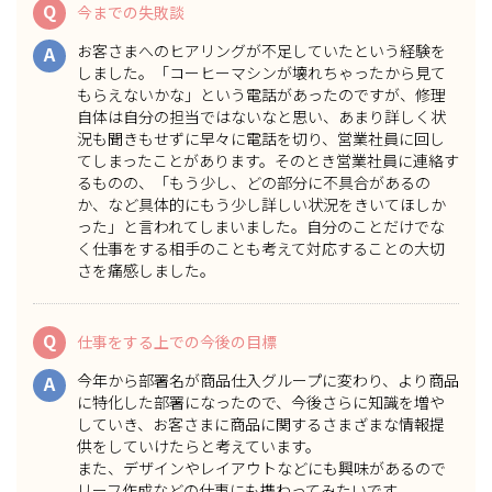
Q
今までの失敗談
お客さまへのヒアリングが不足していたという経験を
A
しました。「コーヒーマシンが壊れちゃったから見て
もらえないかな」という電話があったのですが、修理
自体は自分の担当ではないなと思い、あまり詳しく状
況も聞きもせずに早々に電話を切り、営業社員に回し
てしまったことがあります。そのとき営業社員に連絡す
るものの、「もう少し、どの部分に不具合があるの
か、など具体的にもう少し詳しい状況をきいてほしか
った」と言われてしまいました。自分のことだけでな
く仕事をする相手のことも考えて対応することの大切
さを痛感しました。
Q
仕事をする上での今後の目標
今年から部署名が商品仕入グループに変わり、
より商品
A
に特化した部署になったので、今後さらに知識を増や
していき、お客さまに商品に関するさまざまな情報提
供をしていけたら
と考えています。
また、デザインやレイアウトなどにも興味があるので
リーフ作成などの仕事にも携わってみたいです。