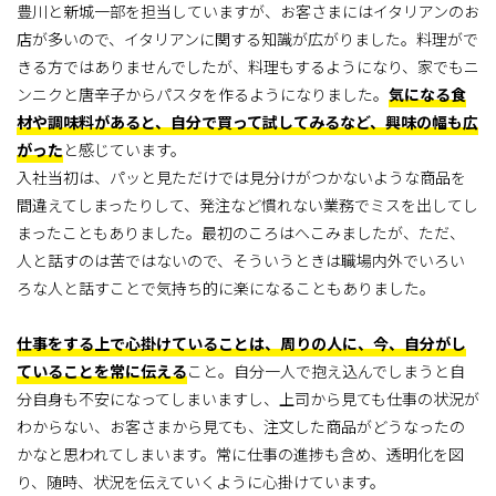
豊川と新城一部を担当していますが、お客さまにはイタリアンのお
店が多いので、イタリアンに関する知識が広がりました。料理がで
きる方ではありませんでしたが、料理もするようになり、家でもニ
ンニクと唐辛子からパスタを作るようになりました。
気になる食
材や調味料があると、自分で買って試してみるなど、興味の幅も広
がった
と感じています。
入社当初は、パッと見ただけでは見分けがつかないような商品を
間違えてしまったりして、発注など慣れない業務でミスを出してし
まったこともありました。最初のころはへこみましたが、ただ、
人と話すのは苦ではないので、そういうときは職場内外でいろい
ろな人と話すことで気持ち的に楽になることもありました。
仕事をする上で心掛けていることは、周りの人に、今、自分がし
ていることを常に伝える
こと。自分一人で抱え込んでしまうと自
分自身も不安になってしまいますし、上司から見ても仕事の状況が
わからない、お客さまから見ても、注文した商品がどうなったの
かなと思われてしまいます。常に仕事の進捗も含め、透明化を図
り、随時、状況を伝えていくように心掛けています。