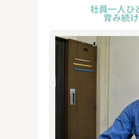
社員一人ひ
育み続