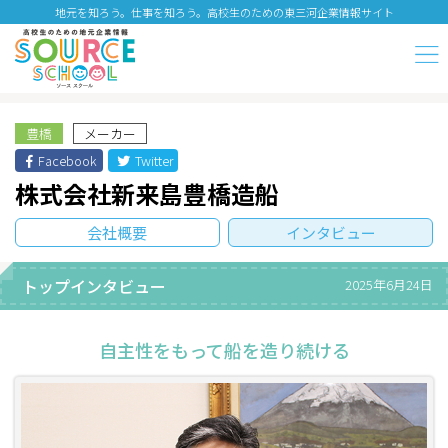
地元を知ろう。仕事を知ろう。高校生のための東三河企業情報サイト
豊橋
メーカー
Facebook
Twitter
株式会社新来島豊橋造船
会社概要
インタビュー
トップインタビュー
2025年6月24日
自主性をもって船を造り続ける