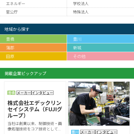
エネルギー
学校法人
官公庁
特殊法人
地域から探す
豊橋
豊川
蒲郡
新城
田原
その他
掲載企業ピックアップ
豊橋
メーカー
インタビュー
株式会社エデックリン
セイシステム（FUJIグ
ループ）
当社は創業以来、
制御技術・画
像処理技術をコア技術として...
豊川
メーカー
インタビュー