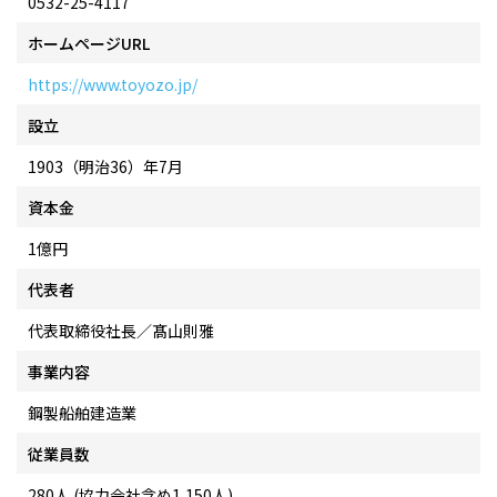
0532-25-4117
ホームページURL
https://www.toyozo.jp/
設立
1903（明治36）年7月
資本金
1億円
代表者
代表取締役社長／髙山則雅
事業内容
鋼製船舶建造業
従業員数
280人 (協力会社含め1,150人)