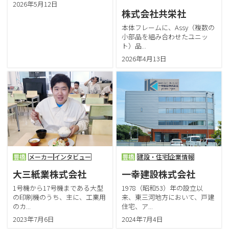
2026年5月12日
株式会社共栄社
本体フレームに、Assy（複数の
小部品を組み合わせたユニッ
ト）品...
2026年4月13日
豊橋
メーカー
インタビュー
豊橋
建設・住宅
企業情報
大三紙業株式会社
一幸建設株式会社
1号機から17号機まである大型
1978（昭和53）年の設立以
の印刷機のうち、主に、工業用
来、東三河地方において、戸建
のカ...
住宅、ア...
2023年7月6日
2024年7月4日