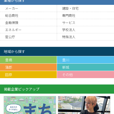
業種から探す
メーカー
建設・住宅
総合商社
専門商社
金融保険
サービス
エネルギー
学校法人
官公庁
特殊法人
地域から探す
豊橋
豊川
蒲郡
新城
田原
その他
掲載企業ピックアップ