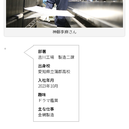
神藤李麻さん
部署
吉川工場 製造二課
出身校
愛知県立蒲郡高校
入社年月
2023年10月
趣味
ドラマ鑑賞
主な仕事
金網製造