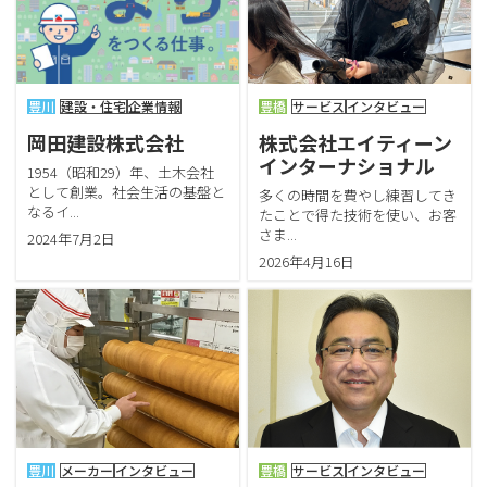
豊川
建設・住宅
企業情報
豊橋
サービス
インタビュー
岡田建設株式会社
株式会社エイティーン
インターナショナル
1954（昭和29）年、土木会社
として創業。社会生活の基盤と
多くの時間を費やし練習してき
なるイ...
たことで得た技術を使い、お客
さま...
2024年7月2日
2026年4月16日
豊川
メーカー
インタビュー
豊橋
サービス
インタビュー