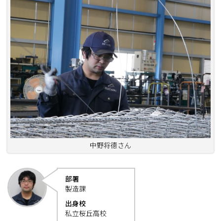
中野将德さん
部署
製造課
出身校
私立桜丘高校