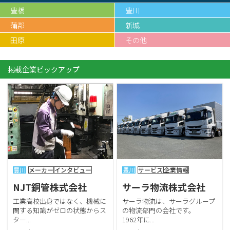
豊橋
豊川
蒲郡
新城
田原
その他
掲載企業ピックアップ
豊川
メーカー
インタビュー
豊川
サービス
企業情報
NJT銅管株式会社
サーラ物流株式会社
工業高校出身ではなく、機械に
サーラ物流は、サーラグループ
関する知識がゼロの状態からス
の物流部門の会社です。
ター...
1962年に...