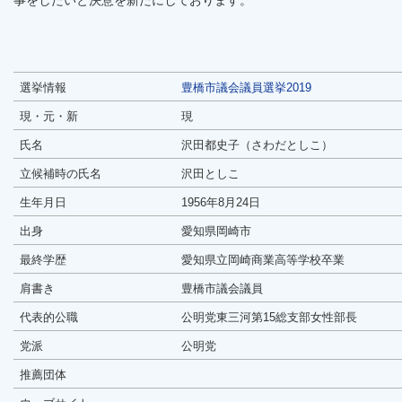
事をしたいと決意を新たにしております。
選挙情報
豊橋市議会議員選挙2019
現・元・新
現
氏名
沢田都史子（さわだとしこ）
立候補時の氏名
沢田としこ
生年月日
1956年8月24日
出身
愛知県岡崎市
最終学歴
愛知県立岡崎商業高等学校卒業
肩書き
豊橋市議会議員
代表的公職
公明党東三河第15総支部女性部長
党派
公明党
推薦団体