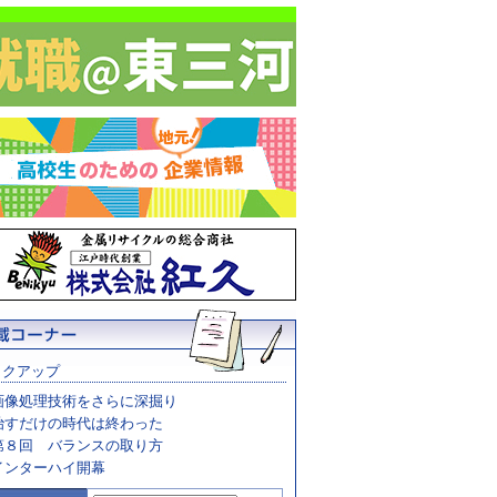
ックアップ
画像処理技術をさらに深掘り
治すだけの時代は終わった
第８回 バランスの取り方
インターハイ開幕