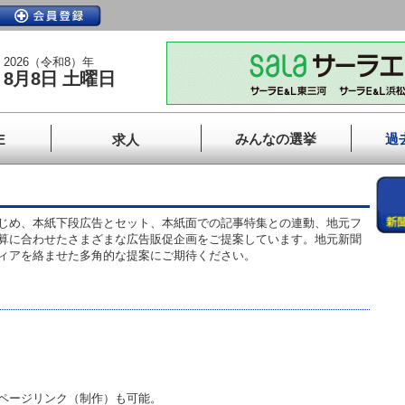
2026（令和8）年
8月8日 土曜日
みんなの選挙
過
E
求人
じめ、本紙下段広告とセット、本紙面での記事特集との連動、地元フ
算に合わせたさまざまな広告販促企画をご提案しています。地元新聞
ィアを絡ませた多角的な提案にご期待ください。
ページリンク（制作）も可能。