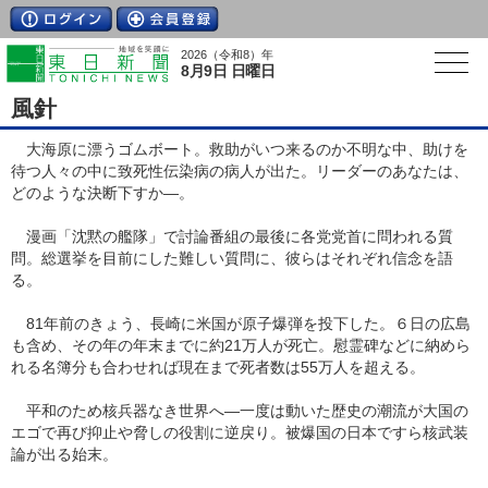
2026（令和8）年
8月9日 日曜日
風針
大海原に漂うゴムボート。救助がいつ来るのか不明な中、助けを
待つ人々の中に致死性伝染病の病人が出た。リーダーのあなたは、
どのような決断下すか―。
漫画「沈黙の艦隊」で討論番組の最後に各党党首に問われる質
問。総選挙を目前にした難しい質問に、彼らはそれぞれ信念を語
る。
81年前のきょう、長崎に米国が原子爆弾を投下した。６日の広島
も含め、その年の年末までに約21万人が死亡。慰霊碑などに納めら
れる名簿分も合わせれば現在まで死者数は55万人を超える。
平和のため核兵器なき世界へ―一度は動いた歴史の潮流が大国の
エゴで再び抑止や脅しの役割に逆戻り。被爆国の日本ですら核武装
論が出る始末。