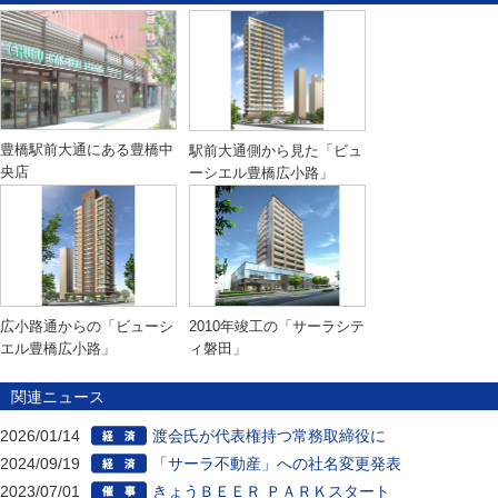
豊橋駅前大通にある豊橋中
駅前大通側から見た「ビュ
央店
ーシエル豊橋広小路」
広小路通からの「ビューシ
2010年竣工の「サーラシテ
エル豊橋広小路」
ィ磐田」
関連ニュース
2026/01/14
渡会氏が代表権持つ常務取締役に
2024/09/19
「サーラ不動産」への社名変更発表
2023/07/01
きょうＢＥＥＲ ＰＡＲＫスタート