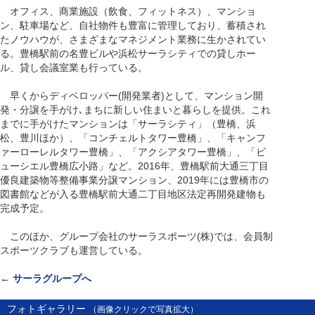
オフィス、商業施設（飲食、フィットネス）、マンショ
ン、駐車場など、自社物件も豊富に管理しており、蓄積され
たノウハウが、さまざまなマネジメント業務に生かされてい
る。豊橋駅前の名豊ビルや浜松サーラシティでの貸しホー
ル、貸し会議室業も行っている。
早くからディベロッパー(開発業者)として、マンション開
発・分譲を手がけ､まちに新しい住まいと暮らしを提供。これ
までに手がけたマンションは「サーラシティ」（豊橋、浜
松、豊川ほか）、「コンチェルトタワー豊橋」、「キャンフ
ァーローレルタワー豊橋」、「アクシアタワー豊橋」、「ビ
ューシエル豊橋広小路」など。2016年、豊橋駅前大通三丁目
優良建築物等整備事業分譲マンション、2019年には豊橋市の
図書館などが入る豊橋駅前大通二丁目地区法定再開発建物も
完成予定。
このほか、グループ会社のサーラスポーツ(株)では、会員制
スポーツクラブも運営している。
← サーラグループへ
フォトギャラリー
（画像クリックで写真拡大）