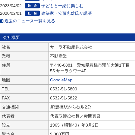
2023/04/02
子どもと一緒に楽しむ
2020/02/01
建築家・安藤忠雄氏が講演
過去のニュース一覧を見る
会社概要
社名
サーラ不動産株式会社
業種
不動産業
住所
〒440-0881 愛知県豊橋市駅前大通1丁目
55 サーラタワー4F
地図
GoogleMap
TEL
0532-51-5800
FAX
0532-51-5822
交通機関
JR豊橋駅から徒歩2分
代表者
代表取締役社長／赤間真吾
設立
1965（昭和40）年3月2日
資本金
9,000万円