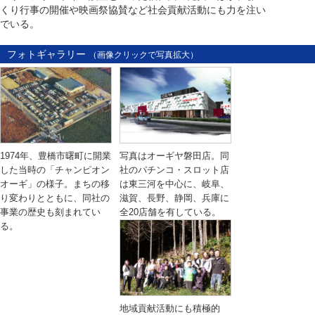
くり行事の開催や映画祭協賛など社会貢献活動にも力を注い
でいる。
フォトギャラリー
（画像クリックで写真拡大）
1974年、豊橋市曙町に開業
写真はオーギヤ磐田店。同
した当時の「チャンピオン
社のパチンコ・スロット店
オーギ」の様子。まちの移
は東三河を中心に、岐阜、
り変わりとともに、同社の
滋賀、長野、静岡、兵庫に
事業の歴史も刻まれてい
全20店舗を有している。
る。
地域貢献活動にも積極的