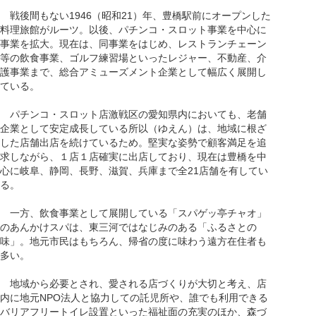
戦後間もない1946（昭和21）年、豊橋駅前にオープンした
料理旅館がルーツ。以後、パチンコ・スロット事業を中心に
事業を拡大。現在は、同事業をはじめ、レストランチェーン
等の飲食事業、ゴルフ練習場といったレジャー、不動産、介
護事業まで、総合アミューズメント企業として幅広く展開し
ている。
パチンコ・スロット店激戦区の愛知県内においても、老舗
企業として安定成長している所以（ゆえん）は、地域に根ざ
した店舗出店を続けているため。堅実な姿勢で顧客満足を追
求しながら、１店１店確実に出店しており、現在は豊橋を中
心に岐阜、静岡、長野、滋賀、兵庫まで全21店舗を有してい
る。
一方、飲食事業として展開している「スパゲッ亭チャオ」
のあんかけスパは、東三河ではなじみのある「ふるさとの
味」。地元市民はもちろん、帰省の度に味わう遠方在住者も
多い。
地域から必要とされ、愛される店づくりが大切と考え、店
内に地元NPO法人と協力しての託児所や、誰でも利用できる
バリアフリートイレ設置といった福祉面の充実のほか、森づ