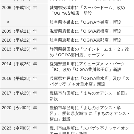
2006（平成18）年
愛知県安城市に「スーパードーム」改め
「OGIYA安城店」新設
〃
岐阜県本巣市に「OGIYA本巣店」新設
2009（平成21）年
滋賀県彦根市に「OIGYA彦根店」新設
2010（平成22）年
岐阜県恵那市に「OGIYA恵那店」新設
2013（平成25）年
静岡県磐田市の「ツインドーム１・２」改
め「OGIYA磐田店」オープン
2014（平成26）年
愛知県豊川市にアミューズメントパーク
「IO」改め「OIGYA豊川蔵子店」新設
2016（平成28）年
兵庫県神戸市に「OGIYA垂水店」及び「ス
パゲッ亭 チャオ垂水店」新設
2017（平成29）年
豊橋市前田町に「まちのオアシス・前田」
新設
2020（令和02）年
豊橋市牟呂町に「まちのオアシス・牟
呂」、愛知県安城市 に「まちのオアシス・
横山」新設
2023（令和05）年
豊川市白鳥町に「スパゲッ亭チャオイオン
モール豊川店」新設