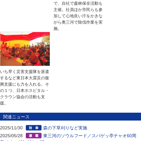
で、自社で森林保全活動も
主催。社員ほか市民らも参
加して心地良い汗をかきな
がら奥三河で除伐作業を実
施。
いち早く災害支援隊を派遣
するなど東日本大震災の復
興支援にも力を入れる。そ
の１つ、日本ホスピタル・
クラウン協会の活動も支
援。
関連ニュース
2025/11/30
森の下草刈りなど実施
2025/05/28
東三河のソウルフード／スパゲッ亭チャオ60周