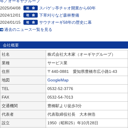
年／オーギヤグループ
2025/04/08
スパゲッ亭チャオ開業から60年
2024/12/01
下草刈りなど森林整備
2024/01/15
サウナオーギ58年の歴史に幕
過去のニュース一覧を見る
会社概要
社名
株式会社大木家（オーギヤグループ）
業種
サービス業
住所
〒440-0881 愛知県豊橋市広小路1-43
地図
GoogleMap
TEL
0532-52-3776
FAX
0532-54-7013
交通機関
豊橋駅より徒歩3分
代表者
代表取締役社長 大木伸浩
設立
1950（昭和25）年10月28日