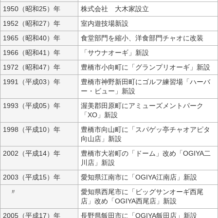
1950（昭和25）年
株式会社 大木家設立
1952（昭和27）年
室内遊技場新設
1965（昭和40）年
食堂部門を縮小、洋食部門チャオに改装
1966（昭和41）年
「サウナオーギ」新設
1972（昭和47）年
豊橋市小向町に「グランプリオーギ」新設
1991（平成03）年
豊橋市神野新田町にゴルフ練習場「ハーバ
ー・ビュー」新設
1993（平成05）年
渥美郡田原町にアミューズメントパーク
「XO」新設
1998（平成10）年
豊橋市向山町に「スパゲッ亭チャオアピタ
向山店」新設
2002（平成14）年
豊橋市大岩町の「ドーム」改め「OGIYA二
川店」新設
2003（平成15）年
愛知県江南市に「OGIYA江南店」新設
〃
愛知県西尾市に「ビッグサンオーギ西尾
店」改め「OGIYA西尾店」新設
2005（平成17）年
長野県飯田市に「OGIYA飯田店」新設