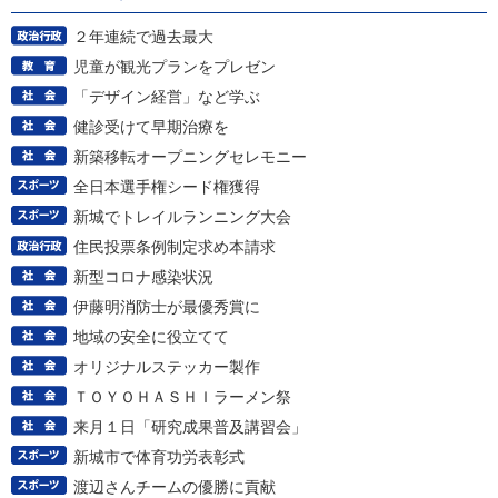
２年連続で過去最大
児童が観光プランをプレゼン
「デザイン経営」など学ぶ
健診受けて早期治療を
新築移転オープニングセレモニー
全日本選手権シード権獲得
新城でトレイルランニング大会
住民投票条例制定求め本請求
新型コロナ感染状況
伊藤明消防士が最優秀賞に
地域の安全に役立てて
オリジナルステッカー製作
ＴＯＹＯＨＡＳＨＩラーメン祭
来月１日「研究成果普及講習会」
新城市で体育功労表彰式
渡辺さんチームの優勝に貢献