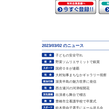
2023/03/02 のニュース
子どもの安全守れ
野菜ソムリエサミットで銀賞
国府ＯＢが連覇
大村知事まちなかギャラリー視察
渥美半島の魅力世界に発信
西古瀬川の河津桜開花
出演者ら舞台で稽古
豊橋市立看護学校で卒業式
鈴木亜由子選手にエール送る会