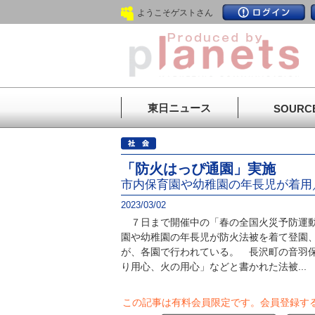
ようこそゲストさん
東日ニュース
SOURC
「防火はっぴ通園」実施
市内保育園や幼稚園の年長児が着用
2023/03/02
７日まで開催中の「春の全国火災予防運動
園や幼稚園の年長児が防火法被を着て登園
が、各園で行われている。 長沢町の音羽保
り用心、火の用心」などと書かれた法被...
この記事は有料会員限定です。
会員登録す