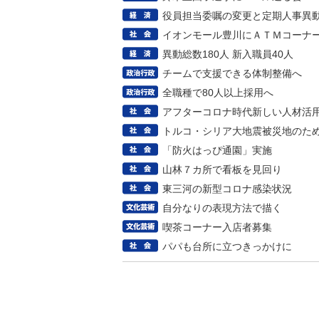
役員担当委嘱の変更と定期人事異
イオンモール豊川にＡＴＭコーナ
異動総数180人 新入職員40人
チームで支援できる体制整備へ
全職種で80人以上採用へ
アフターコロナ時代新しい人材活
トルコ・シリア大地震被災地のた
「防火はっぴ通園」実施
山林７カ所で看板を見回り
東三河の新型コロナ感染状況
自分なりの表現方法で描く
喫茶コーナー入店者募集
パパも台所に立つきっかけに