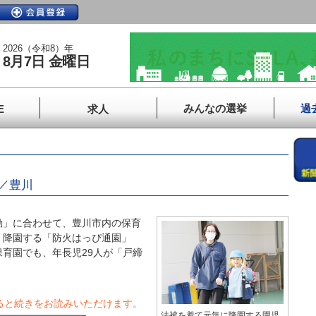
2026（令和8）年
8月7日 金曜日
みんなの選挙
過
E
求人
／豊川
」に合わせて、豊川市内の保育
、降園する「防火はっぴ通園」
育園でも、年長児29人が「戸締
ると続きをお読みいただけます。
法被を着て元気に降園する園児