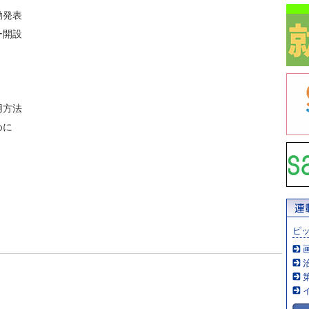
動発表
ー開設
用方法
めに
ピ