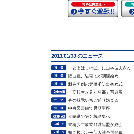
2013/01/08 のニュース
「とよはしの匠」に山本佳夫さん
陸自豊川駐屯地が訓練始め
新春恒例の豊橋消防出初め式
「高校生が見た蒲郡」写真展
春の味覚いちご狩り始まる
中央図書館で民話講座
参院選で第２極結集へ
豊橋少年軟式野球連盟が納会
県高校バレー新人戦予選開幕