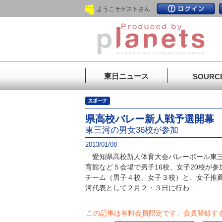
ようこそゲストさん
東日ニュース
SOURC
県高校バレー新人戦予選開幕
東三河の男女36校が参加
2013/01/08
愛知県高校新人体育大会バレーボール東三
育館など５会場で男子16校、女子20校が
チーム（男子４校、女子３校）と、女子推
河代表として２月２・３日に行わ...
この記事は有料会員限定です。
会員登録す