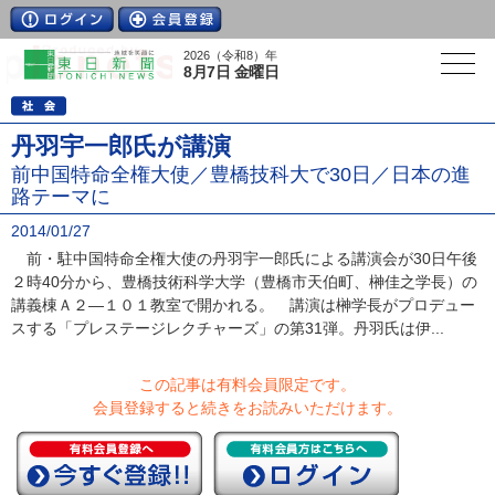
2026（令和8）年
8月7日 金曜日
丹羽宇一郎氏が講演
前中国特命全権大使／豊橋技科大で30日／日本の進
路テーマに
2014/01/27
前・駐中国特命全権大使の丹羽宇一郎氏による講演会が30日午後
２時40分から、豊橋技術科学大学（豊橋市天伯町、榊佳之学長）の
講義棟Ａ２―１０１教室で開かれる。 講演は榊学長がプロデュー
スする「プレステージレクチャーズ」の第31弾。丹羽氏は伊...
この記事は有料会員限定です。
会員登録すると続きをお読みいただけます。