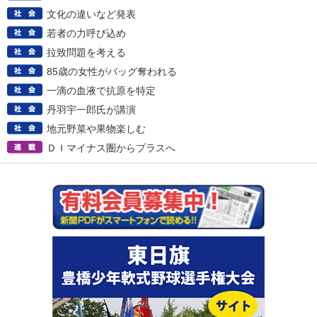
文化の違いなど発表
若者の力呼び込め
拉致問題を考える
85歳の女性がバッグ奪われる
一滴の血液で抗原を特定
丹羽宇一郎氏が講演
地元野菜や果物楽しむ
ＤＩマイナス圏からプラスへ