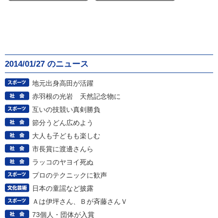
2014/01/27 のニュース
地元出身高田が活躍
赤羽根の光岩 天然記念物に
互いの技競い真剣勝負
節分うどん広めよう
大人も子どもも楽しむ
市長賞に渡邊さんら
ラッコのヤヨイ死ぬ
プロのテクニックに歓声
日本の童謡など披露
Ａは伊坪さん、Ｂが斉藤さんＶ
73個人・団体が入賞