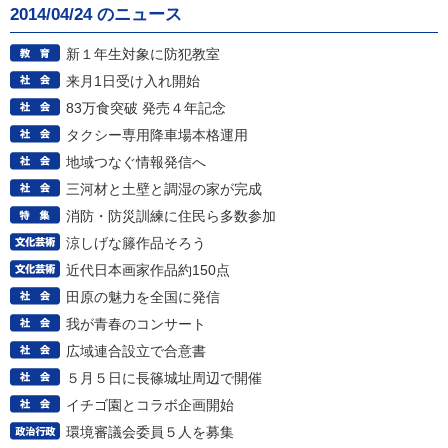
2014/04/24 のニュース
新１年生対象に防犯教室
来月1日受け入れ開始
83万食突破 発売４年記念
タクシー専用降車場本格運用
地域つなぐ情報発信へ
三河材と土壁と調湿の家が完成
消防・防災訓練に住民ら多数参加
涼しげな籐作品そろう
近代日本画家作品約150点
田原の魅力を全国に発信
我が青春のコンサート
広域連合設立で合意書
５月５日に長篠城址周辺で開催
イチゴ園とコラボ企画開始
環境審議会委員５人を募集