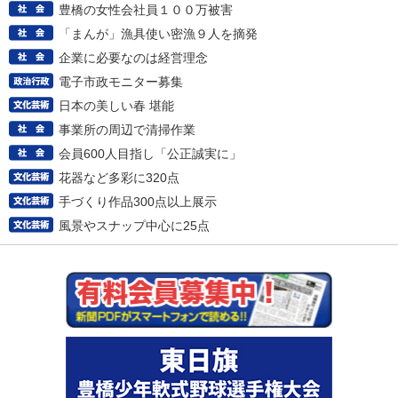
豊橋の女性会社員１００万被害
「まんが」漁具使い密漁９人を摘発
企業に必要なのは経営理念
電子市政モニター募集
日本の美しい春 堪能
事業所の周辺で清掃作業
会員600人目指し「公正誠実に」
花器など多彩に320点
手づくり作品300点以上展示
風景やスナップ中心に25点