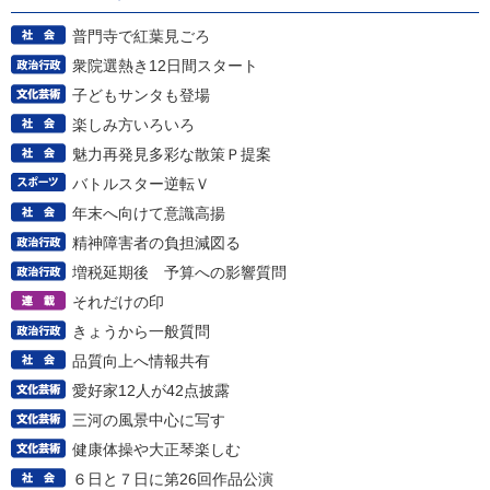
普門寺で紅葉見ごろ
衆院選熱き12日間スタート
子どもサンタも登場
楽しみ方いろいろ
魅力再発見多彩な散策Ｐ提案
バトルスター逆転Ｖ
年末へ向けて意識高揚
精神障害者の負担減図る
増税延期後 予算への影響質問
それだけの印
きょうから一般質問
品質向上へ情報共有
愛好家12人が42点披露
三河の風景中心に写す
健康体操や大正琴楽しむ
６日と７日に第26回作品公演