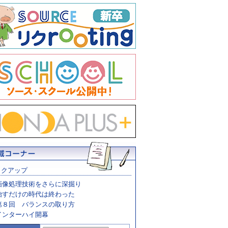
ックアップ
画像処理技術をさらに深掘り
治すだけの時代は終わった
第８回 バランスの取り方
インターハイ開幕