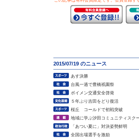
この記事は有料会員限定です。
会員登録す
2015/07/19 のニュース
あす決勝
台風一過で豊橋祇園祭
ボイメン交通安全啓発
５年ぶり吉田をどり復活
桜丘 コールドで初戦突破
地域に学ぶ汐田コミュニティスク
「あつい夏に」対決姿勢鮮明
全国出場選手を激励