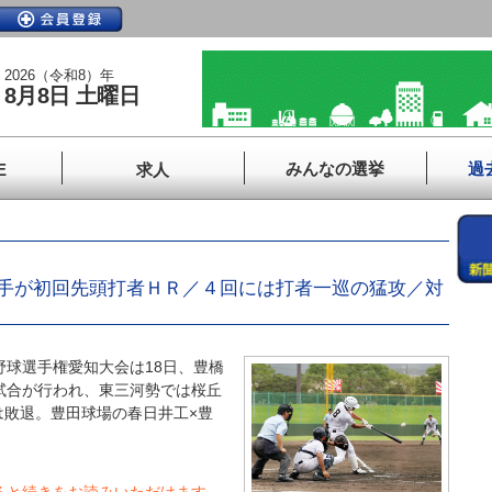
2026（令和8）年
8月8日 土曜日
みんなの選挙
過
E
求人
手が初回先頭打者ＨＲ／４回には打者一巡の猛攻／対
球選手権愛知大会は18日、豊橋
試合が行われ、東三河勢では桜丘
は敗退。豊田球場の春日井工×豊