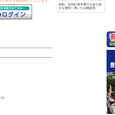
ると続きをお読みいただけます。
初回、先頭打者本塁打を放ち桜
丘を勝利へ導いた山崎睦弥
ール