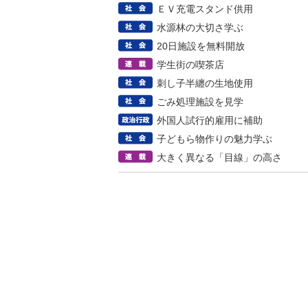
ＥＶ充電スタンド供用
水源林の大切さ学ぶ
20日施設を無料開放
学生街の喫茶店
刺し子半纏の生地使用
ごみ処理施設を見学
外国人試行的雇用に補助
子どもら物作りの魅力学ぶ
大きく異なる「目線」の高さ