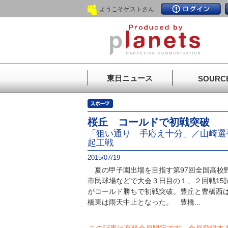
ようこそゲストさん
東日ニュース
SOURC
桜丘 コールドで初戦突破
「狙い通り 手応え十分」／山崎選
起工戦
2015/07/19
夏の甲子園出場を目指す第97回全国高校野
市民球場などで大会３日目の１、２回戦15
がコールド勝ちで初戦突破。豊丘と豊橋西
橋東は雨天中止となった。 豊橋...