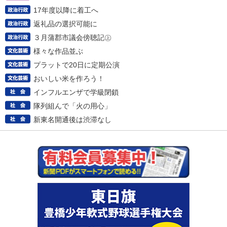
17年度以降に着工へ
返礼品の選択可能に
３月蒲郡市議会傍聴記㊤
様々な作品並ぶ
プラットで20日に定期公演
おいしい米を作ろう！
インフルエンザで学級閉鎖
隊列組んで「火の用心」
新東名開通後は渋滞なし