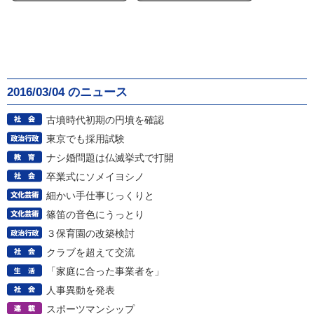
2016/03/04 のニュース
古墳時代初期の円墳を確認
東京でも採用試験
ナシ婚問題は仏滅挙式で打開
卒業式にソメイヨシノ
細かい手仕事じっくりと
篠笛の音色にうっとり
３保育園の改築検討
クラブを超えて交流
「家庭に合った事業者を」
人事異動を発表
スポーツマンシップ