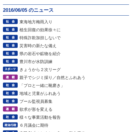
2016/06/05 のニュース
東海地方梅雨入り
植生回復の効果徐々に
特殊詐欺加担しないで
災害時の新たな備え
県の岩石や鉱物を紹介
豊川市が水防訓練
きょうから２次リーグ
親子でシジミ採り／自然とふれあう
「プロと一緒に靴磨き」
地域と児童がふれあう
プール監視員募集
欲求が形を変える
様々な事業活動を報告
６月議会に期待