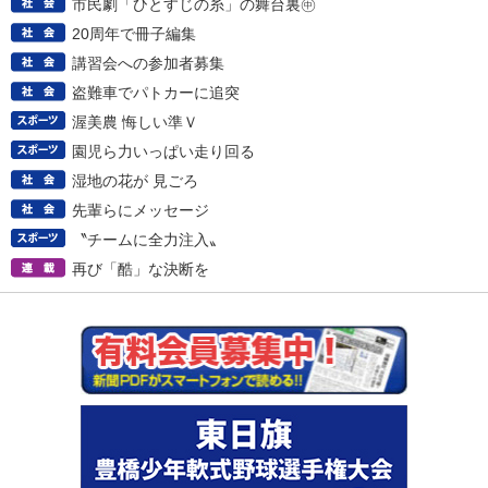
市民劇「ひとすじの糸」の舞台裏㊥
20周年で冊子編集
講習会への参加者募集
盗難車でパトカーに追突
渥美農 悔しい準Ｖ
園児ら力いっぱい走り回る
湿地の花が 見ごろ
先輩らにメッセージ
〝チームに全力注入〟
再び「酷」な決断を