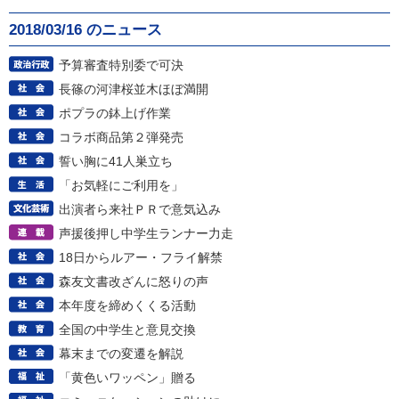
2018/03/16 のニュース
予算審査特別委で可決
長篠の河津桜並木ほぼ満開
ポプラの鉢上げ作業
コラボ商品第２弾発売
誓い胸に41人巣立ち
「お気軽にご利用を」
出演者ら来社ＰＲで意気込み
声援後押し中学生ランナー力走
18日からルアー・フライ解禁
森友文書改ざんに怒りの声
本年度を締めくくる活動
全国の中学生と意見交換
幕末までの変遷を解説
「黄色いワッペン」贈る