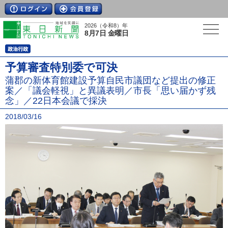
2026（令和8）年
8月7日 金曜日
予算審査特別委で可決
蒲郡の新体育館建設予算自民市議団など提出の修正
案／「議会軽視」と異議表明／市長「思い届かず残
念」／22日本会議で採決
2018/03/16