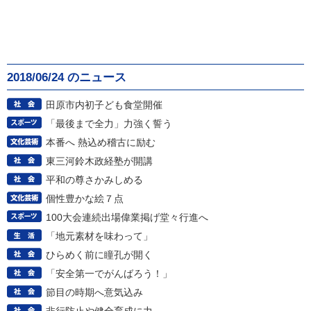
2018/06/24 のニュース
田原市内初子ども食堂開催
「最後まで全力」力強く誓う
本番へ 熱込め稽古に励む
東三河鈴木政経塾が開講
平和の尊さかみしめる
個性豊かな絵７点
100大会連続出場偉業掲げ堂々行進へ
「地元素材を味わって」
ひらめく前に瞳孔が開く
「安全第一でがんばろう！」
節目の時期へ意気込み