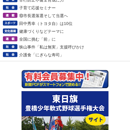
非行防止や健全育成に力
子育て応援セミナー
⑩市長選落選そして当選へ
田中秀幸（トヨタ自）は10位
健康づくりなどテーマに
全国に挑む「前」に
狭山事件「私は無実」支援呼びかけ
介護食「にぎらな寿司」