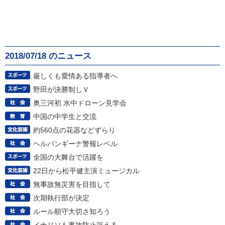
2018/07/18 のニュース
厳しくも愛情ある指導者へ
野田が決勝制しＶ
奥三河初 水中ドローン見学会
中国の中学生と交流
約560点の花器などずらり
ヘルパンギーナ警報レベル
全国の大舞台で活躍を
22日から松平健主演ミュージカル
無事故無災害を目指して
次期執行部が決定
ルール順守大切さ知ろう