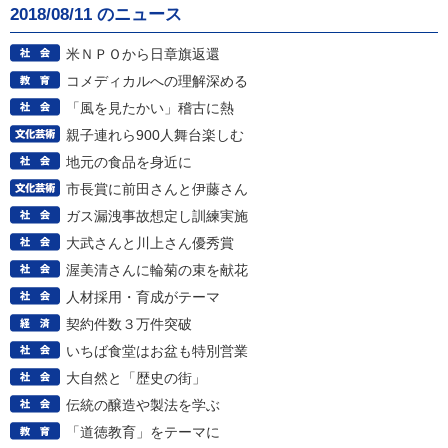
2018/08/11 のニュース
米ＮＰＯから日章旗返還
コメディカルへの理解深める
「風を見たかい」稽古に熱
親子連れら900人舞台楽しむ
地元の食品を身近に
市長賞に前田さんと伊藤さん
ガス漏洩事故想定し訓練実施
大武さんと川上さん優秀賞
渥美清さんに輪菊の束を献花
人材採用・育成がテーマ
契約件数３万件突破
いちば食堂はお盆も特別営業
大自然と「歴史の街」
伝統の醸造や製法を学ぶ
「道徳教育」をテーマに