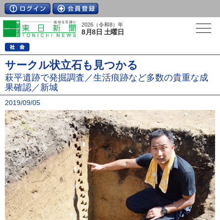
2026（令和8）年
8月8日 土曜日
サークル状立石も見つかる
萩平遺跡で発掘調査／生活痕跡など多数の貴重な成
果確認／新城
2019/09/05