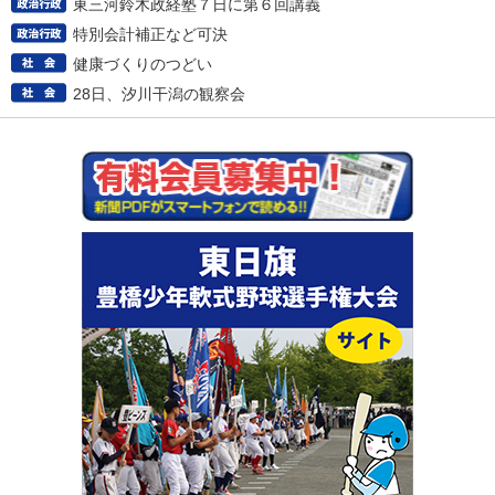
東三河鈴木政経塾７日に第６回講義
特別会計補正など可決
健康づくりのつどい
28日、汐川干潟の観察会