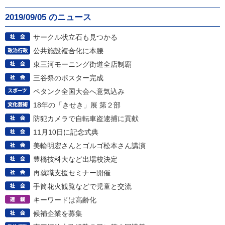
2019/09/05 のニュース
サークル状立石も見つかる
公共施設複合化に本腰
東三河モーニング街道全店制覇
三谷祭のポスター完成
ペタンク全国大会へ意気込み
18年の「きせき」展 第２部
防犯カメラで自転車盗逮捕に貢献
11月10日に記念式典
美輪明宏さんとゴルゴ松本さん講演
豊橋技科大など出場校決定
再就職支援セミナー開催
手筒花火観覧などで児童と交流
キーワードは高齢化
候補企業を募集