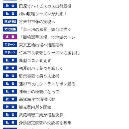
田原でハイビスカス出荷最盛
梅の収穫シーズンが到来！
将来都市像の実現へ
「東三河の風景」舞台に描く
「競輪選手道場」で地獄のトレ
東京五輪出場へ活躍期待
竹本市長表敬しシーズン応援お礼
新型コロナ衰えず
初夏のバラ花つき寂しく
監禁容疑で男５人逮捕
蒲郡市長にシトラスリボン贈る
運転手の模範になって
高塚海岸で清掃活動
観光案内所を閉鎖
武蔵精密工業が増益決算
介護認定調査の受託者を募集