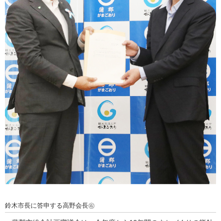
鈴木市長に答申する高野会長㊨