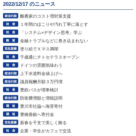
2022/12/17 のニュース
酪農家のコスト増対策支援
１年間のほこりや汚れ丁寧に落とす
「システム×デザイン思考」学ぶ
金融トラブルなどに巻き込まれない
塗り絵でＸマス満喫
千歳通にチトセテラスオープン
ドイツの雰囲気味わう
上下水道料金値上げへ
議員報酬月額３万円増
豊鉄バスが増車検討
防衛費増額と増税説明
豊川市社協へ海苔寄付
豊橋善銀へ寄付金
新春を干支で美しく飾る
企業・学生がカフェで交流