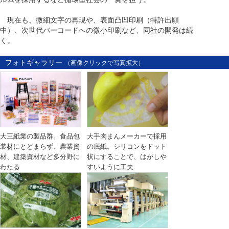
現在も、微細文字の再現や、表面凸凹印刷（特許出願
中）、次世代バーコードへの微小印刷など、同社の開発は続
く。
フォトギャラリー
（画像クリックで写真拡大）
大三紙業の製品群。食品包
大手肉まんメーカーで採用
装材にとどまらず、農業資
の底紙。シリコンをドット
材、建築資材など多分野に
状にすることで、はがしや
わたる
すいように工夫