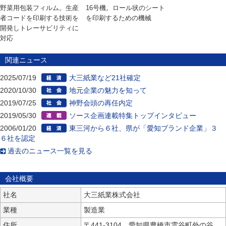
野菜用包装フィルム。生産
16号機。ロール状のシート
者コードを印刷する技術を
を印刷するための機械
開発しトレーサビリティに
対応
関連ニュース
2025/07/19
大三紙業など21社確定
2020/10/30
地元企業の魅力を知って
2019/07/25
神野会頭の再任内定
2019/05/30
ソース企画連載特集トップインタビュー
2006/01/20
東三河から６社、県が「愛知ブランド企業」３
６社を認定
過去のニュース一覧を見る
会社概要
社名
大三紙業株式会社
業種
製造業
住所
〒441-3104 愛知県豊橋市雲谷町外の谷