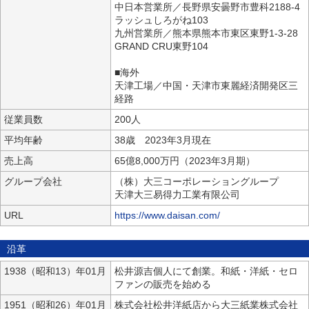
中日本営業所／長野県安曇野市豊科2188-4
ラッシュしろがね103
九州営業所／熊本県熊本市東区東野1-3-28
GRAND CRU東野104
■海外
天津工場／中国・天津市東麗経済開発区三
経路
従業員数
200人
平均年齢
38歳 2023年3月現在
売上高
65億8,000万円（2023年3月期）
グループ会社
（株）大三コーポレーショングループ
天津大三易得力工業有限公司
URL
https://www.daisan.com/
沿革
1938（昭和13）年01月
松井源吉個人にて創業。和紙・洋紙・セロ
ファンの販売を始める
1951（昭和26）年01月
株式会社松井洋紙店から大三紙業株式会社