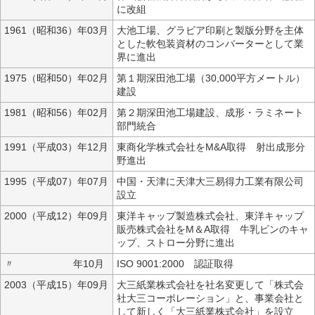
に改組
1961（昭和36）年03月
大池工場、グラビア印刷と製版分野を主体
とした軟包装資材のコンバーターとして業
界に進出
1975（昭和50）年02月
第１期深田池工場（30,000平方メートル）
建設
1981（昭和56）年02月
第２期深田池工場建設、成形・ラミネート
部門統合
1991（平成03）年12月
東商化学株式会社をM&A取得 射出成形分
野進出
1995（平成07）年07月
中国・天津に天津大三易得力工業有限公司
設立
2000（平成12）年09月
東洋キャップ製造株式会社、東洋キャップ
販売株式会社をM＆A取得 牛乳ビンのキャ
ップ、ストロー分野に進出
〃 年10月
ISO 9001:2000 認証取得
2003（平成15）年09月
大三紙業株式会社を社名変更して「株式会
社大三コーポレーション」と、事業会社と
して新しく「大三紙業株式会社」を設立