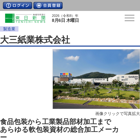
2026（令和8）年
8月6日 木曜日
製造業
大三紙業株式会社
画像クリックで写真拡大
食品包装から工業製品部材加工まで
あらゆる軟包装資材の総合加工メーカ
ー