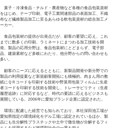
菓子・冷凍食品・チルド・農産物など各種の食品包装資材
をはじめ、テープ印刷、電子工業関連部品の表面加工、不織
布など繊維製品加工に至るあらゆる軟包装資材の総合加工メ
ーカー。
食品包装材の提供が出発点だが、顧客の要望に応え、これ
までに数多くの印刷、ラミネートにまつわる加工技術を開
発。製品の応用分野は、食品包装材にとどまらず、電子部
品、建築素材など多岐にわたり、他分野からの問い合わせも
多い。
顧客のニーズに応えるとともに、新製品開発や新分野での
製品の利用提案など新規顧客開拓にも積極的。肉まん用の敷
紙にＱＲコードを印刷する技術や野菜用包装フィルムに生産
者コードを印刷する技術を開発し、トレーサビリティ（生産
履歴追跡）に対応するなど、時代の要請に応えるビジネスも
展開している。2006年に愛知ブランド企業に認定された。
環境に配慮した経営でも知られており、本社深田池工場が
愛知県指定の環境緑化モデル工場に認定されているほか、製
品にも生分解性プラスチックや土中で微生物が分解するフィ
ルムを採用するなど循環型社会の一翼を担う。