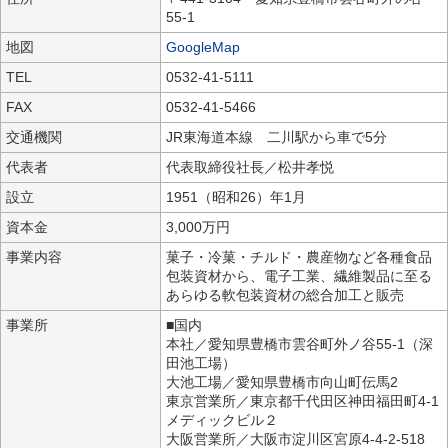
55-1
地図
GoogleMap
TEL
0532-41-5111
FAX
0532-41-5466
交通機関
JR東海道本線 二川駅から車で5分
代表者
代表取締役社長／松井孝悦
設立
1951（昭和26）年1月
資本金
3,000万円
事業内容
菓子・冷菓・チルド・農産物など各種食品
包装資材から、電子工業、繊維製品に至る
あらゆる軟包装資材の総合加工と販売
事業所
■国内
本社／愛知県豊橋市雲谷町外ノ谷55-1（深
田池工場）
大池工場／愛知県豊橋市向山町伝馬2
東京営業所／東京都千代田区神田福田町4-1
メディックビル２
大阪営業所／大阪市淀川区宮原4-4-2-518