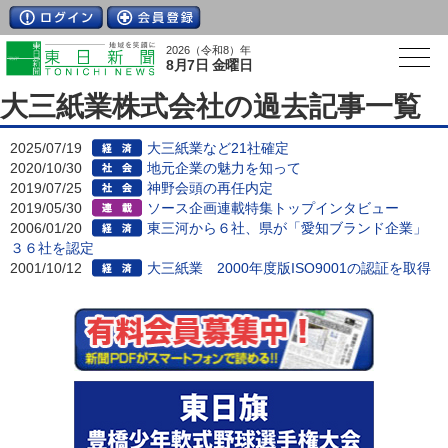
2026（令和8）年
8月7日 金曜日
大三紙業株式会社の過去記事一覧
2025/07/19
大三紙業など21社確定
2020/10/30
地元企業の魅力を知って
2019/07/25
神野会頭の再任内定
2019/05/30
ソース企画連載特集トップインタビュー
2006/01/20
東三河から６社、県が「愛知ブランド企業」
３６社を認定
2001/10/12
大三紙業 2000年度版ISO9001の認証を取得