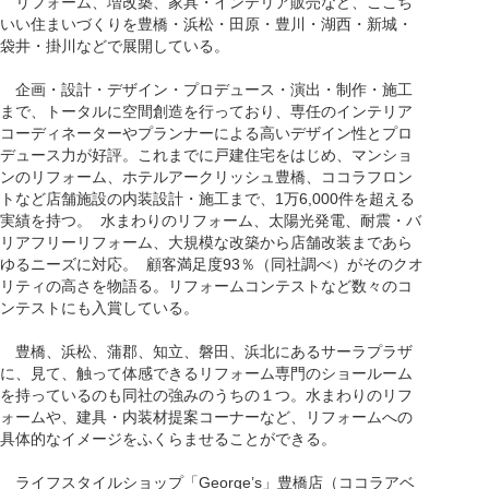
リフォーム、増改築、家具・インテリア販売など、ここち
いい住まいづくりを豊橋・浜松・田原・豊川・湖西・新城・
袋井・掛川などで展開している。
企画・設計・デザイン・プロデュース・演出・制作・施工
まで、トータルに空間創造を行っており、専任のインテリア
コーディネーターやプランナーによる高いデザイン性とプロ
デュース力が好評。これまでに戸建住宅をはじめ、マンショ
ンのリフォーム、ホテルアークリッシュ豊橋、ココラフロン
トなど店舗施設の内装設計・施工まで、1万6,000件を超える
実績を持つ。 水まわりのリフォーム、太陽光発電、耐震・バ
リアフリーリフォーム、大規模な改築から店舗改装まであら
ゆるニーズに対応。 顧客満足度93％（同社調べ）がそのクオ
リティの高さを物語る。リフォームコンテストなど数々のコ
ンテストにも入賞している。
豊橋、浜松、蒲郡、知立、磐田、浜北にあるサーラプラザ
に、見て、触って体感できるリフォーム専門のショールーム
を持っているのも同社の強みのうちの１つ。水まわりのリフ
ォームや、建具・内装材提案コーナーなど、リフォームへの
具体的なイメージをふくらませることができる。
ライフスタイルショップ「George’s」豊橋店（ココラアベ