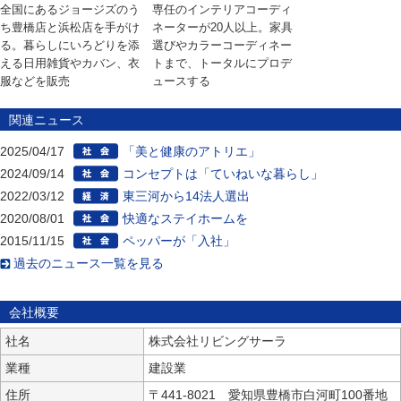
全国にあるジョージズのう
専任のインテリアコーディ
ち豊橋店と浜松店を手がけ
ネーターが20人以上。家具
る。暮らしにいろどりを添
選びやカラーコーディネー
える日用雑貨やカバン、衣
トまで、トータルにプロデ
服などを販売
ュースする
関連ニュース
2025/04/17
「美と健康のアトリエ」
2024/09/14
コンセプトは「ていねいな暮らし」
2022/03/12
東三河から14法人選出
2020/08/01
快適なステイホームを
2015/11/15
ペッパーが「入社」
過去のニュース一覧を見る
会社概要
社名
株式会社リビングサーラ
業種
建設業
住所
〒441-8021 愛知県豊橋市白河町100番地