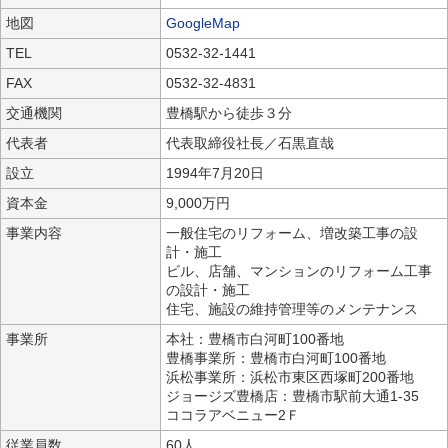
地図
GoogleMap
TEL
0532-32-1441
FAX
0532-32-4831
交通機関
豊橋駅から徒歩３分
代表者
代表取締役社長／石黒直哉
設立
1994年7月20日
資本金
9,000万円
事業内容
一般住宅のリフォーム、増改築工事の設
計・施工
ビル、店舗、マンションのリフォーム工事
の設計・施工
住宅、施設の維持管理等のメンテナンス
事業所
本社：豊橋市白河町100番地
豊橋事業所：豊橋市白河町100番地
浜松事業所：浜松市東区西塚町200番地
ジョージズ豊橋店：豊橋市駅前大通1-35
ココラアベニュー2Ｆ
従業員数
60人