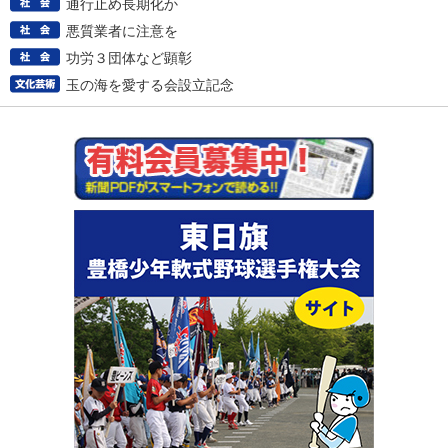
通行止め長期化か
悪質業者に注意を
功労３団体など顕彰
玉の海を愛する会設立記念