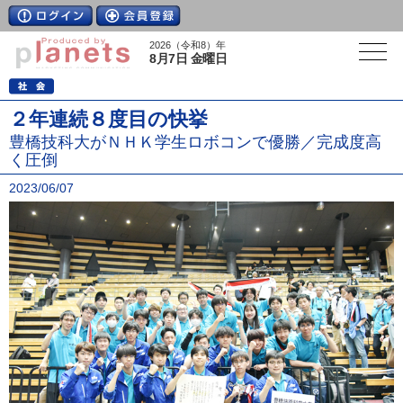
2026（令和8）年
8月7日 金曜日
２年連続８度目の快挙
豊橋技科大がＮＨＫ学生ロボコンで優勝／完成度高
く圧倒
2023/06/07