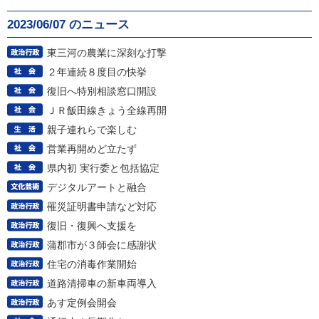
2023/06/07 のニュース
東三河の農業に深刻な打撃
２年連続８度目の快挙
復旧へ特別相談窓口開設
ＪＲ飯田線きょう全線再開
親子連れらで楽しむ
営業再開めど立たず
県内初 実行委と包括協定
デジタルアートと融合
罹災証明書申請など対応
復旧・復興へ支援を
蒲郡市が３師会に感謝状
住宅の消毒作業開始
道路清掃車の新車両導入
あす定例会開会