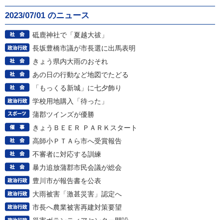
2023/07/01 のニュース
砥鹿神社で「夏越大祓」
長坂豊橋市議が市長選に出馬表明
きょう県内大雨のおそれ
あの日の行動など地図でたどる
「もっくる新城」に七夕飾り
学校用地購入「待った」
蒲郡ツインズが優勝
きょうＢＥＥＲ ＰＡＲＫスタート
高師小ＰＴＡら市へ受賞報告
不審者に対応する訓練
暴力追放蒲郡市民会議が総会
豊川市が報告書を公表
大雨被害「激甚災害」認定へ
市長へ農業被害再建対策要望