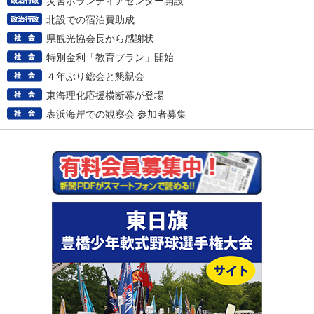
災害ボランティアセンター開設
北設での宿泊費助成
県観光協会長から感謝状
特別金利「教育プラン」開始
４年ぶり総会と懇親会
東海理化応援横断幕が登場
表浜海岸での観察会 参加者募集