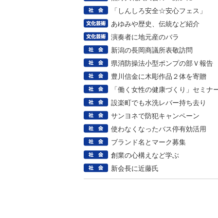
「しんしろ安全☆安心フェス」
あゆみや歴史、伝統など紹介
演奏者に地元産のバラ
新潟の長岡商議所表敬訪問
県消防操法小型ポンプの部Ｖ報告
豊川信金に木彫作品２体を寄贈
「働く女性の健康づくり」セミナ
設楽町でも水洗レバー持ち去り
サンヨネで防犯キャンペーン
使わなくなったバス停有効活用
ブランド名とマーク募集
創業の心構えなど学ぶ
新会長に近藤氏