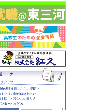
ックアップ
画像処理技術をさらに深掘り
治すだけの時代は終わった
第８回 バランスの取り方
インターハイ開幕