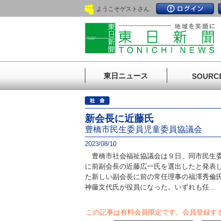
ようこそゲストさん
東日ニュース
SOURC
新会長に近藤氏
豊橋市民生委員児童委員協議会
2023/08/10
豊橋市社会福祉協議会は９日、同市民生委
に前副会長の近藤広一氏を選出したと発表
た新しい副会長に前の常任理事の福澤秀倫
神藤文代氏が役員になった。いずれも任...
この記事は有料会員限定です。
会員登録す