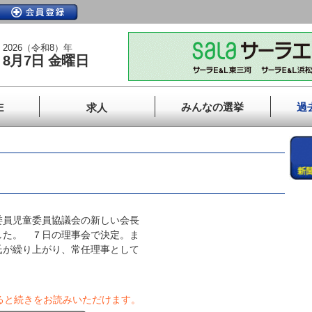
2026（令和8）年
8月7日 金曜日
みんなの選挙
過
E
求人
員児童委員協議会の新しい会長
した。 ７日の理事会で決定。ま
氏が繰り上がり、常任理事として
ると続きをお読みいただけます。