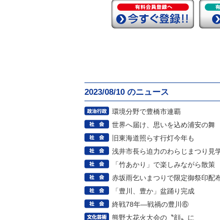
2023/08/10 のニュース
環境分野で豊橋市連覇
世界へ届け、思いを込め浦安の舞
旧東海道照らす行灯今年も
浅井市長ら迫力のわらじまつり見
「竹あかり」で楽しみながら散策
赤坂雨乞いまつりで限定御祭印配
「豊川、豊か」盆踊り完成
終戦78年―戦禍の豊川⑥
熊野大花火大会の〝顔〟に