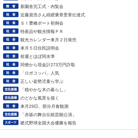
新園舎完工式・内覧会
近藤資浩さん紺綬褒章受章伝達式
ＳＩ豊橋ポート初例会
特産品や観光情報ＰＲ
観光カレンダー来月２日発売
来月５日住民説明会
前週とほぼ同水準
同僚から現金計273万円詐取
「ロボコッパ」人気
正しい姿勢児童ら学ぶ
「穏やかな木の暮らし」
のどかな風景を描く
来月29日、部分月食観測
「赤坂の舞台伝統芸能公演」
硬式野球全国大会優勝を報告