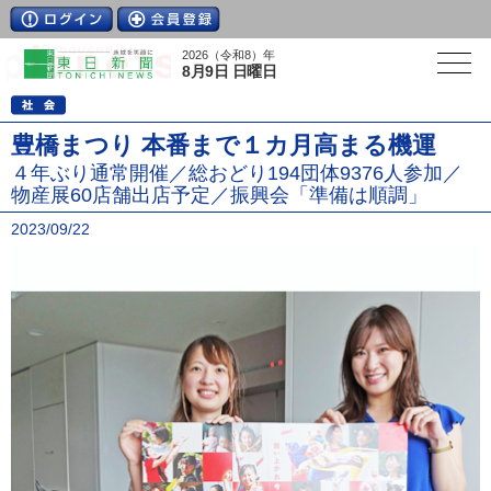
2026（令和8）年
8月9日 日曜日
豊橋まつり 本番まで１カ月高まる機運
４年ぶり通常開催／総おどり194団体9376人参加／
物産展60店舗出店予定／振興会「準備は順調」
2023/09/22