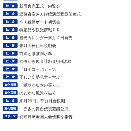
新園舎完工式・内覧会
近藤資浩さん紺綬褒章受章伝達式
ＳＩ豊橋ポート初例会
特産品や観光情報ＰＲ
観光カレンダー来月２日発売
来月５日住民説明会
前週とほぼ同水準
同僚から現金計273万円詐取
「ロボコッパ」人気
正しい姿勢児童ら学ぶ
「穏やかな木の暮らし」
のどかな風景を描く
来月29日、部分月食観測
「赤坂の舞台伝統芸能公演」
硬式野球全国大会優勝を報告