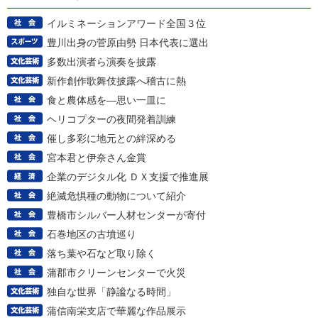
イルミネーションアワード全国３位
豊川出身の菅原由勢 日本代表に選出
多数出演者ら演奏を披露
新作創作歌舞伎披露へ稽古に熱
食と農体感を―思い一皿に
ヘリコプターの夜間発着訓練
催し多彩に地元との絆深める
宮本君と伊奈さん金賞
企業のデジタル化 ＤＸ支援で推進展
絶滅危惧種の動物について紹介
豊橋市シルバー人材センターが寄付
石巻地区の古墳巡り
落ち葉や石など取り除く
蒲郡市クリーンセンターで火災
独自な世界「静謐なる時間」
蒲信南栄支店で華麗な作品展示