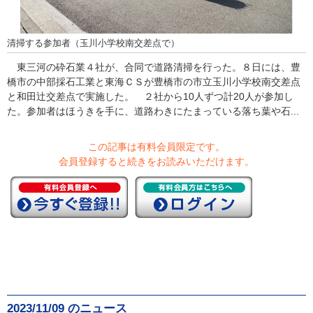
清掃する参加者（玉川小学校南交差点で）
東三河の砕石業４社が、合同で道路清掃を行った。８日には、豊
橋市の中部採石工業と東海ＣＳが豊橋市の市立玉川小学校南交差点
と和田辻交差点で実施した。 ２社から10人ずつ計20人が参加し
た。参加者はほうきを手に、道路わきにたまっている落ち葉や石...
この記事は有料会員限定です。
会員登録すると続きをお読みいただけます。
2023/11/09 のニュース