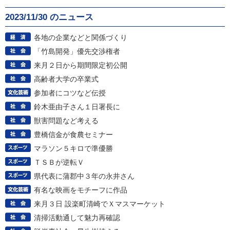
2023/11/30 のニュース
各地の企業などと関係づくり
「竹島開発」優先交渉権者
来月２日から期間限定初公開
高齢者大学の卒業式
参加者にコツなど伝授
鈴木亜由子さん１日署長に
獣害問題など考える
豊橋信金が食農セミナー
マラソン５キロで準優勝
ＴＳＢが逆転Ｖ
県代表に蒲郡中３年の永井さん
有名な映画をモチーフに作品
来月３日 設楽町清崎でＸマスマーケット
清掃活動通して魅力再確認