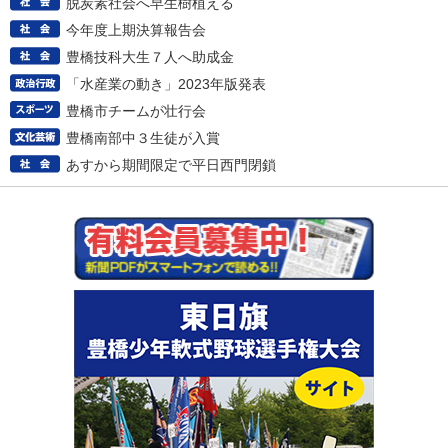
脱炭素社会へ早生樹植える
今年度上期決算報告会
豊橋技科大生７人へ助成金
「水産業の動き」2023年版発表
豊橋市チームが壮行会
豊橋南部中３生徒が入賞
あすから期間限定で平日西門閉鎖