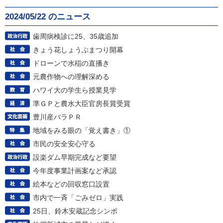
2024/05/22 のニュース
歯周病検診に25、35歳追加
きょう花しょうぶまつり開幕
ドローンで水稲の直播き
元農作物への理解深める
ハワイ大の学生ら授業見学
準ＧＰと農水大臣官房長賞受賞
豊川産バラＰＲ
地域をみる眼の「覚え書き」①
市民の安全安心守る
設楽ダム早期完成など要望
今年度事業計画案など承認
絵本などの回収窓口設置
市内で一斉「ごみゼロ」実践
25日、鈴木安蔵記念シンポ