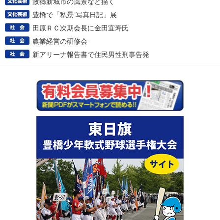
故郷新城市の風景など描く
豊橋で「私景 写真日記」展
田原ＲＣ次期会長に金田宜寿氏
農業経営の研修会
新アリーナ報告書で住民男性刑事告発