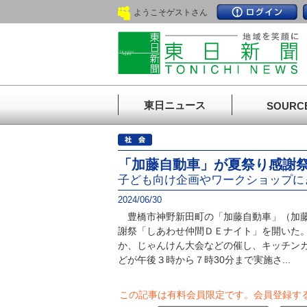
ようこそゲストさん
東日ニュース
SOURC
「加藤自動車」が夏祭り感謝
子ども向け企画やワークショップに
2024/06/30
豊橋市神野新田町の「加藤自動車」（加藤
謝祭「しあわせ仲間ＤＥナイト」を開いた
か、じゃんけん大会などの催し、キッチン
どが午後３時から７時30分まで実施さ...
この記事は有料会員限定です。
会員登録す