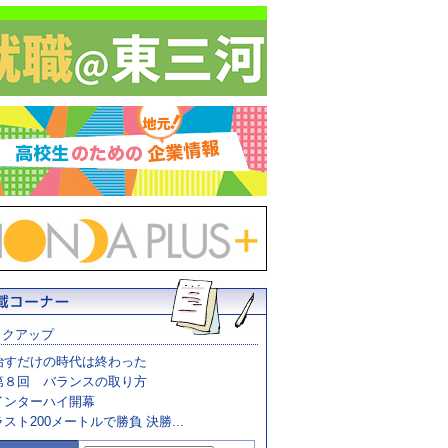
ックアップ
治すだけの時代は終わった
第８回 バランスの取り方
インターハイ開幕
ラスト200メートルで勝負 決勝...