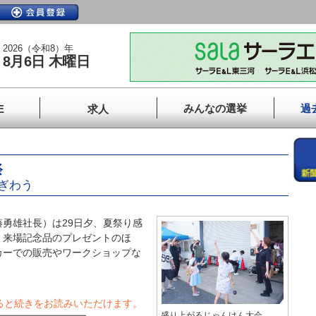
2026（令和8）年
8月6日 木曜日
みんなの選挙
過
E
求人
祭
ぎわう
勇雄社長）は29日夕、夏祭り感
。来場記念品のプレゼントのほ
カーでの販売やワークショップな
ると続きをお読みいただけます。
盛り上がるじゃんけん大会