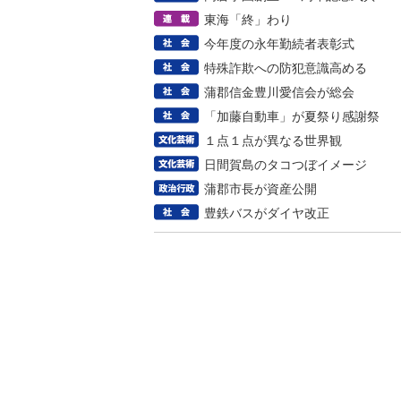
東海「終」わり
今年度の永年勤続者表彰式
特殊詐欺への防犯意識高める
蒲郡信金豊川愛信会が総会
「加藤自動車」が夏祭り感謝祭
１点１点が異なる世界観
日間賀島のタコつぼイメージ
蒲郡市長が資産公開
豊鉄バスがダイヤ改正