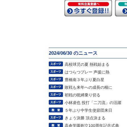
2024/06/30 のニュース
高校球児の夏 熱戦始まる
はつらつプレー 声援に熱
豊橋南３年ぶり夏白星
敗戦も来年への成長の糧に
初戦の呪縛乗り切る
小林凌也 投打「二刀流」の活躍
５年ぶり中学生使節団来日
きょう決勝 頂点決まる
高倉学園創立100周年記念式典