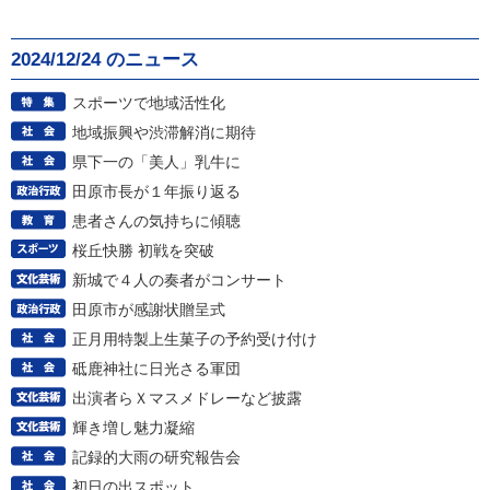
2024/12/24 のニュース
スポーツで地域活性化
地域振興や渋滞解消に期待
県下一の「美人」乳牛に
田原市長が１年振り返る
患者さんの気持ちに傾聴
桜丘快勝 初戦を突破
新城で４人の奏者がコンサート
田原市が感謝状贈呈式
正月用特製上生菓子の予約受け付け
砥鹿神社に日光さる軍団
出演者らＸマスメドレーなど披露
輝き増し魅力凝縮
記録的大雨の研究報告会
初日の出スポット