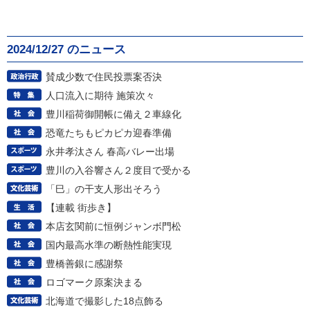
2024/12/27 のニュース
賛成少数で住民投票案否決
人口流入に期待 施策次々
豊川稲荷御開帳に備え２車線化
恐竜たちもピカピカ迎春準備
永井孝汰さん 春高バレー出場
豊川の入谷響さん２度目で受かる
「巳」の干支人形出そろう
【連載 街歩き】
本店玄関前に恒例ジャンボ門松
国内最高水準の断熱性能実現
豊橋善銀に感謝祭
ロゴマーク原案決まる
北海道で撮影した18点飾る