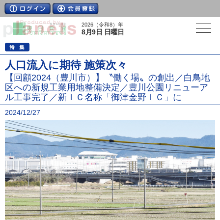
2026（令和8）年
8月9日 日曜日
人口流入に期待 施策次々
【回顧2024（豊川市）】〝働く場〟の創出／白鳥地
区への新規工業用地整備決定／豊川公園リニューア
ル工事完了／新ＩＣ名称「御津金野ＩＣ」に
2024/12/27