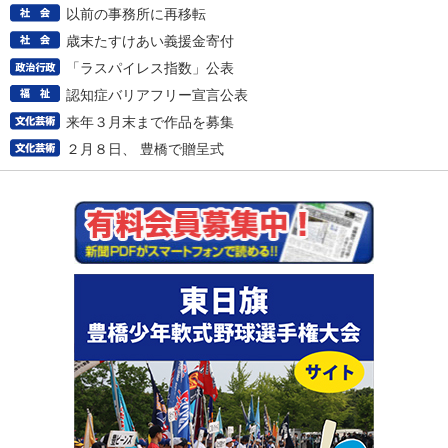
以前の事務所に再移転
歳末たすけあい義援金寄付
「ラスパイレス指数」公表
認知症バリアフリー宣言公表
来年３月末まで作品を募集
２月８日、 豊橋で贈呈式