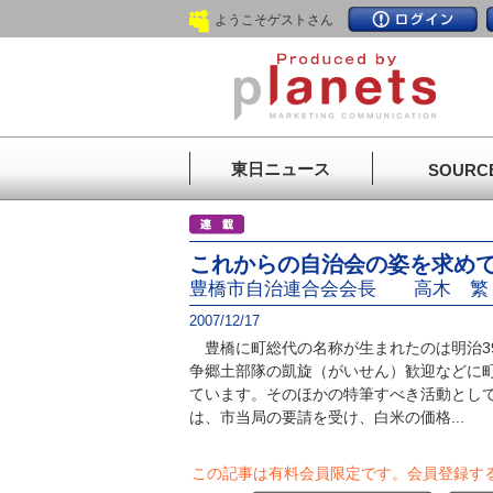
ようこそゲストさん
東日ニュース
SOURC
これからの自治会の姿を求め
豊橋市自治連合会会長 高木 繁
2007/12/17
豊橋に町総代の名称が生まれたのは明治3
争郷土部隊の凱旋（がいせん）歓迎などに
ています。そのほかの特筆すべき活動とし
は、市当局の要請を受け、白米の価格...
この記事は有料会員限定です。
会員登録す