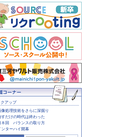
ックアップ
画像処理技術をさらに深掘り
治すだけの時代は終わった
第８回 バランスの取り方
インターハイ開幕