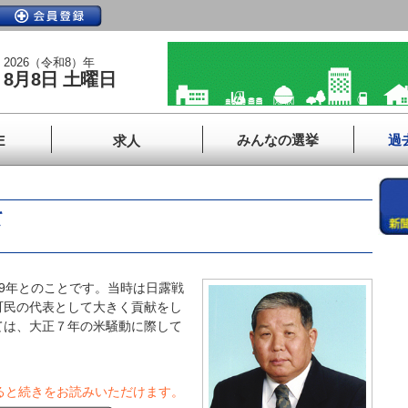
2026（令和8）年
8月8日 土曜日
みんなの選挙
過
E
求人
て
9年とのことです。当時は日露戦
町民の代表として大きく貢献をし
ては、大正７年の米騒動に際して
ると続きをお読みいただけます。