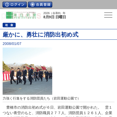
2026（令和8）年
8月9日 日曜日
厳かに、勇壮に消防出初め式
2008/01/07
力強く行進をする消防団員たち（岩田運動公園で）
豊橋市の消防出初め式が６日、岩田運動公園で開かれた。 雲１
つない青空のもと、消防職員２７７人、消防団員１２６１人、企業