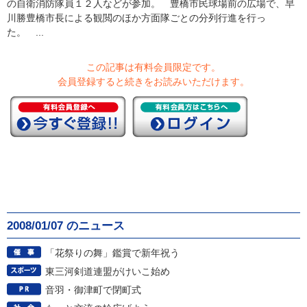
の自衛消防隊員１２人などが参加。 豊橋市民球場前の広場で、早
川勝豊橋市長による観閲のほか方面隊ごとの分列行進を行っ
た。 ...
この記事は有料会員限定です。
会員登録すると続きをお読みいただけます。
2008/01/07 のニュース
「花祭りの舞」鑑賞で新年祝う
東三河剣道連盟がけいこ始め
音羽・御津町で閉町式