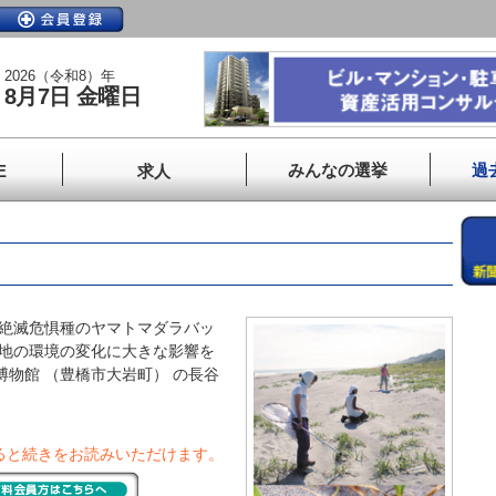
2026（令和8）年
8月7日 金曜日
みんなの選挙
過
E
求人
む絶滅危惧種のヤマトマダラバッ
息地の環境の変化に大きな影響を
博物館 （豊橋市大岩町） の長谷
ると続きをお読みいただけます。