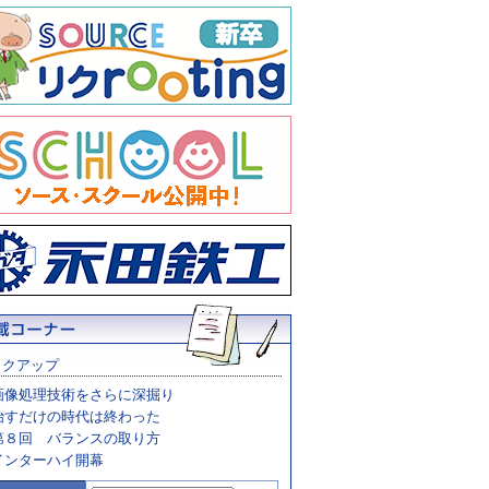
ックアップ
画像処理技術をさらに深掘り
治すだけの時代は終わった
第８回 バランスの取り方
インターハイ開幕