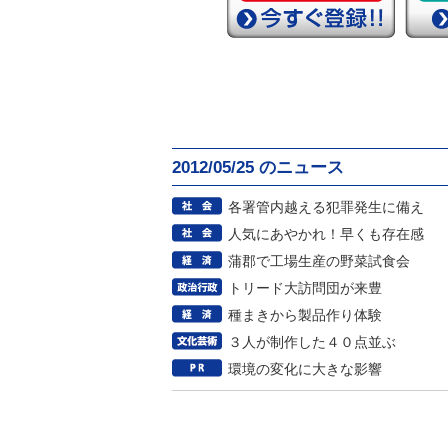
2012/05/25 のニュース
各署管内越える犯罪発生に備え
人気にあやかれ！早くも存在感
蒲郡で工場生産の野菜試食会
トリード大訪問団が来豊
種まきから製品作り体験
３人が制作した４０点並ぶ
環境の変化に大きな影響